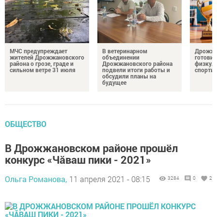
МЧС предупреждает
В ветеринарном
Дрожжа
жителей Дрожжановского
объединении
готовит
района о грозе, граде и
Дрожжановского района
физкул
сильном ветре 31 июля
подвели итоги работы и
спорти
обсудили планы на
будущее
ОБЩЕСТВО
В Дрожжановском районе прошёл
конкурс «Чăваш пики - 2021»
Ольга Романова,
11 апреля 2021 - 08:15
3284
0
2