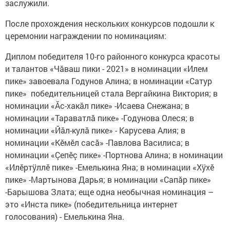
заслужили.
После прохождения нескольких конкурсов подошли к
церемонии награждении по номинациям:
Диплом победителя 10-го районного конкурса красоты
и талантов «Чăваш пики - 2021» в номинации «Илем
пике» завоевала Годунов Алина; в номинации «Сатур
пике» победительницей стала Вергайкина Виктория; в
номинации «Ăс-хакăл пике» -Исаева Снежана; в
номинации «Тараватлă пике» -Годунова Олеся; в
номинации «Йăл-кулă пике» - Карусева Алия; в
номинации «Кĕмĕл сасă» -Павлова Василиса; в
номинации «Çепĕç пике» -Портнова Алина; в номинации
«Илĕртÿллĕ пике» -Емелькина Яна; в номинации «Хÿхĕ
пике» -Мартынова Дарья; в номинации «Сапăр пике»
-Барышова Злата; еще одна необычная номинация –
это «Инста пике» (победительница интернет
голосования) - Емелькина Яна.