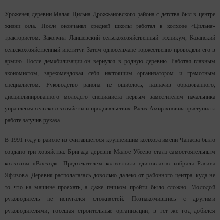
Уроженец деревни Малая Цильна Дрожжановского района с детства был в центре
жизни села. После окончания средней школы работал в колхозе «Цильна»
трактористом. Закончил Лаишевский сельскохозяйственный техникум, Казанский
сельскохозяйственный институт. Затем односельчане торжественно проводили его в
армию. После демобилизации он вернулся в родную деревню. Работая главным
экономистом, зарекомендовал себя настоящим организатором и грамотным
специалистом. Руководство района не ошиблось, назначив образованного,
дисциплинированного молодого специалиста первым заместителем начальника
управления сельского хозяйства и продовольствия. Расих Амирзянович приступил к
работе засучив рукава.
В 1991 году в районе из считавшегося крупнейшим колхоза имени Чапаева было
создано три хозяйства. Бригада деревни Малое Убеево стала самостоятельным
колхозом «Восход». Председателем колхозники единогласно избрали Расиха
Яфизова. Деревня располагалась довольно далеко от районного центра, куда не
то что на машине проехать, а даже пешком пройти было сложно. Молодой
руководитель не испугался сложностей. Познакомившись с другими
руководителями, посещая строительные организации, в тот же год добился