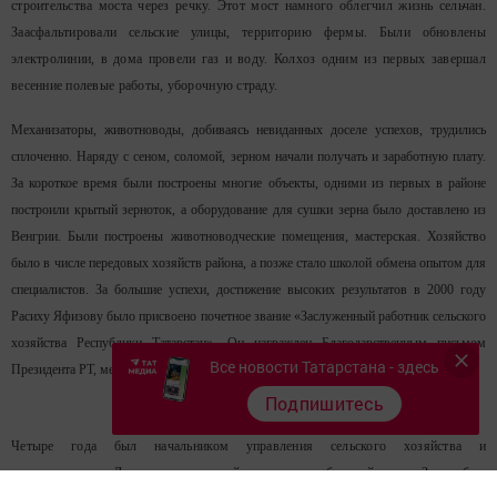
строительства моста через речку. Этот мост намного облегчил жизнь сельчан.
Заасфальтировали сельские улицы, территорию фермы. Были обновлены
электролинии, в дома провели газ и воду. Колхоз одним из первых завершал
весенние полевые работы, уборочную страду.
Механизаторы, животноводы, добиваясь невиданных доселе успехов, трудились
сплоченно. Наряду с сеном, соломой, зерном начали получать и заработную плату.
За короткое время были построены многие объекты, одними из первых в районе
построили крытый зерноток, а оборудование для сушки зерна было доставлено из
Венгрии. Были построены животноводческие помещения, мастерская. Хозяйство
было в числе передовых хозяйств района, а позже стало школой обмена опытом для
специалистов. За большие успехи, достижение высоких результатов в 2000 году
Расиху Яфизову было присвоено почетное звание «Заслуженный работник сельского
хозяйства Республики Татарстан». Он награжден Благодарственным письмом
Все новости Татарстана - здесь
Президента РТ, медалью «В память 1000-летия Казани».
Подпишитесь
Четыре года был начальником управления сельского хозяйства и
продовольствия Дрожжановского района, накопил богатый опыт. Затем был