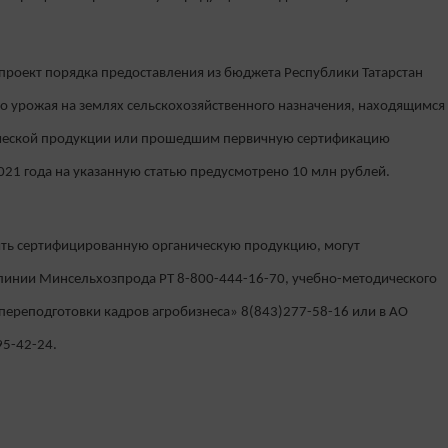
проект порядка предоставления из бюджета Республики Татарстан
о урожая на землях сельскохозяйственного назначения, находящимся
ической продукции или прошедшим первичную сертификацию
2021 года на указанную статью предусмотрено 10 млн рублей.
ть сертифицированную органическую продукцию, могут
 линии Минсельхозпрода РТ 8-800-444-16-70, учебно-методического
 переподготовки кадров агробизнеса» 8(843)277-58-16 или в АО
95-42-24.