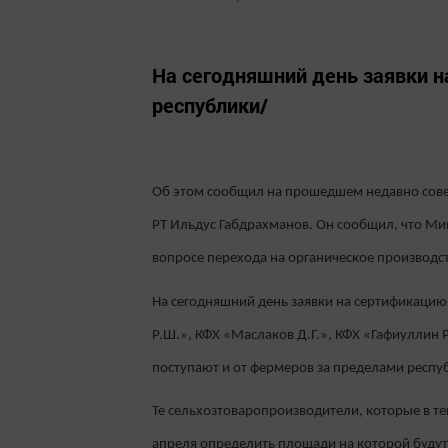
На сегодняшний день заявки н
республики/
Об этом сообщил на прошедшем недавно сове
РТ Ильдус Габдрахманов. Он сообщил, что Ми
вопросе перехода на органическое производс
На сегодняшний день заявки на сертификацию 
Р.Ш.», КФХ «Маслаков Д.Г.», КФХ «Гафиуллин
поступают и от фермеров за пределами респу
Те сельхозтоваропроизводители, которые в т
апреля определить площади на которой будут