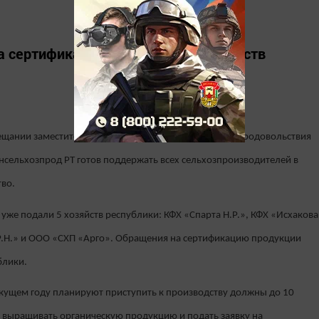
а сертификацию уже подали 5 хозяйств
щании заместителя министра сельского хозяйства и продовольствия
нсельхозпрод РТ готов поддержать всех сельхозпроизводителей в
тво.
уже подали 5 хозяйств республики: КФХ «Спарта Н.Р.», КФХ «Исхакова
 Р.Н.» и ООО «СХП «Арго». Обращения на сертификацию продукции
блики.
екущем году планируют приступить к производству должны до 10
 выращивать органическую продукцию и подать заявку на