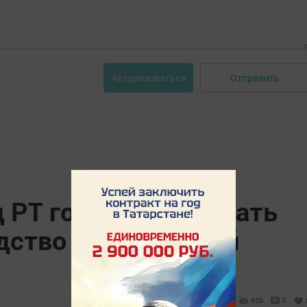
Отправить
Авторизоваться
 РТ готов поддержать
дство органической
959
0