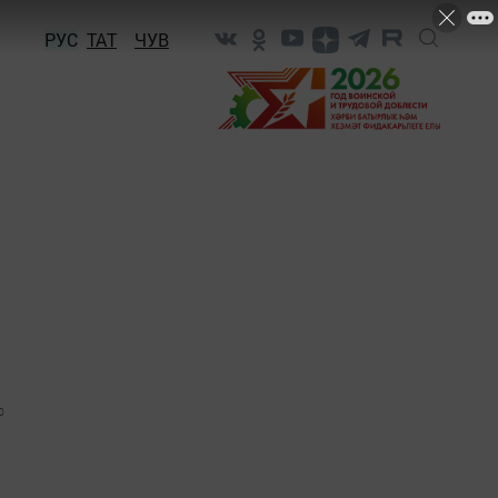
РУС
ТАТ
ЧУВ
0