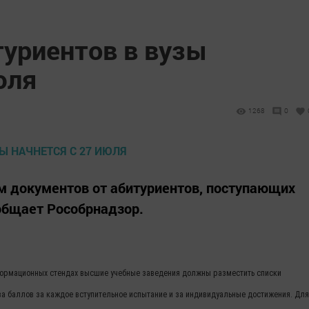
туриентов в вузы
юля
1268
0
м документов от абитуриентов, поступающих
ообщает Рособрнадзор.
нформационных стендах высшие учебные заведения должны разместить списки
ва баллов за каждое вступительное испытание и за индивидуальные достижения. Для