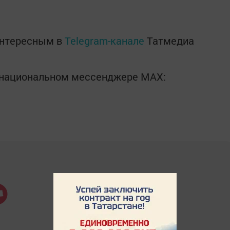
интересным в
Telegram-канале
Татмедиа
в национальном мессенджере MАХ: