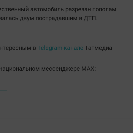
чественный автомобиль разрезан пополам.
алась двум пострадавшим в ДТП.
интересным в
Telegram-канале
Татмедиа
в национальном мессенджере MАХ: