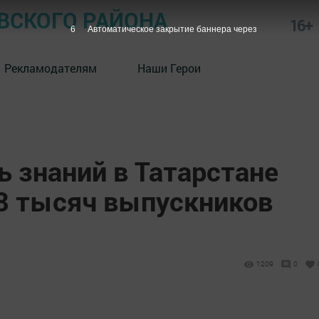
СКОГО РАЙОНА
16+
5
Автоматическое закрытие баннера через
Рекламодателям
Наши Герои
 знаний в Татарстане
 8 тысяч выпускников
1209
0