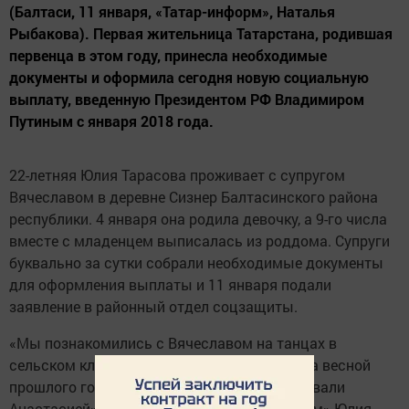
(Балтаси, 11 января, «Татар-информ», Наталья
Рыбакова). Первая жительница Татарстана, родившая
первенца в этом году, принесла необходимые
документы и оформила сегодня новую социальную
выплату, введенную Президентом РФ Владимиром
Путиным с января 2018 года.
22-летняя Юлия Тарасова проживает с супругом
Вячеславом в деревне Сизнер Балтасинского района
республики. 4 января она родила девочку, а 9-го числа
вместе с младенцем выписалась из роддома. Супруги
буквально за сутки собрали необходимые документы
для оформления выплаты и 11 января подали
заявление в районный отдел соцзащиты.
«Мы познакомились с Вячеславом на танцах в
сельском клубе. Встречались четыре года, а весной
прошлого года сыграли свадьбу. Дочку назвали
Анастасией», - рассказала ИА «Татар-информ» Юлия