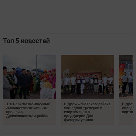
Топ 5 новостей
XIX Религиозно-научные
В Дрожжановском районе
В Дрож
«Мочалеевские чтения»
наградили тренеров и
опреде
прошли в
спортсменов в
картинг
Дрожжановском районе
преддверии Дня
физкультурника