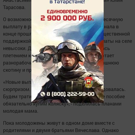
Тарасова.
О возможности получать на первенца ежемесячную
выплату в размере 8490 рублей женщина узнала в
конце прошлого года. Эти деньги станут существенной
поддержкой для молодой семьи, ведь зарплаты на селе
невысоки. До беременности Юлия занималась
плетением корзин и кресел, а Вячеслав работает
разнорабочим. Семья также содержит домашнюю
скотину и продает молоко.
«Новые выплаты стали для меня приятным
сюрпризом. Когда узнала о них, очень обрадовалась.
Будем тратить деньги на ребенка. На первое пособие
обязательно купим коляску», - поделилась планами
молодая мама.
Пока молодожены живут в одном доме вместе с
родителями и двумя братьями Вячеслава. Однако