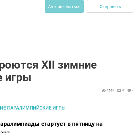
Отправить
Авторизоваться
роются XII зимние
е игры
1294
0
аралимпиады стартует в пятницу на
ана.