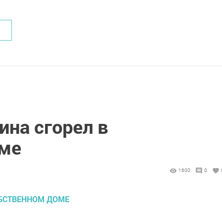
ина сгорел в
оме
1600
0