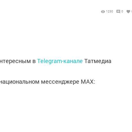
1230
0
интересным в
Telegram-канале
Татмедиа
в национальном мессенджере MАХ: