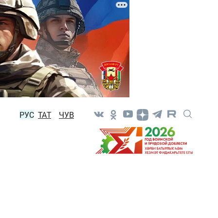
РУС
ТАТ
ЧУВ