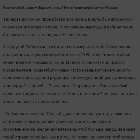
Гильман абый с сыном Илдусом, снохой Гулией и внуками Эльвина и Рамазан.
Приехав домой он проработал всю жизнь в селе, был агрономом,
ухаживал за пасеками пчел, в послевоенные годы в районе таких
больших пасечных площадок было четыре.
С супругой Бибизихан воспитали восьмерых детей. К сожалению,
она покинула и ушла в мир иной уже в 1998 году. Гильман абый
живёт в семье младшего сына Илдуса и снохи Гулии. Дети и
продолжатели рода Ибргимовых часто навещают своего дорого
человека и дом где они родились. На сегодняшний день у ветерана
4 дочери, 3 сыновей, 17 внуков и 19 правнуков. Гильман абый
ослеп и не видит в течении уже 13 лет, в течении 7 лет уже почти не
ходит, но память у него отличная.
-Сейчас жить можно. Теплый дом, чистенько, уютно, ухаживать
есть кому, спасибо детям- отмечает фронтовик. Самое
сокровенное же желание у ветерана, чтоб больше народ не видел
такой страшной войны как в 1941-45 годах, он желает чтоб всегда