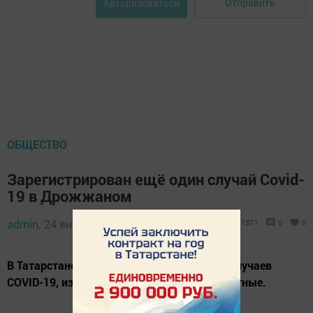
Отправить
Авторизоваться
ОБЩЕСТВО
Зарегистрирован ещё один случай Covid-
19 в Дрожжаном
admin,
24 января 2021 - 12:45
1571
0
0
В Татарстане зарегистрировано 86 новых случаев
COVID-19, из них 4 – завозные, 82 – контактные.