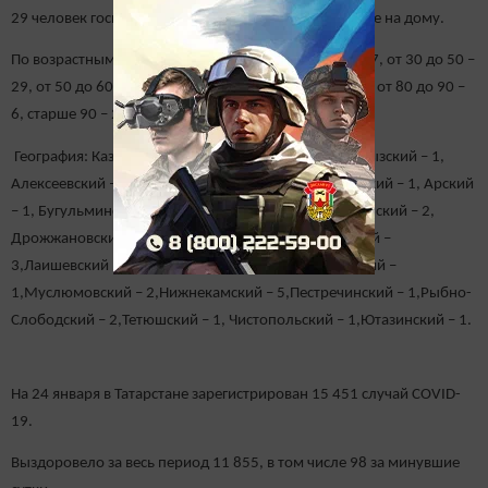
29 человек госпитализировано, 57 получают лечение на дому.
По возрастным группам: до 18 лет – 3, от 18 до 30 – 7, от 30 до 50 –
29, от 50 до 60 – 12, от 60 до 70 – 18, от 70 до 80 – 9, от 80 до 90 –
6, старше 90 – 2
География: Казань – 41, Набережные Челны – 9, Агрызский – 1,
Алексеевский – 2,Алькеевский – 1, Альметьевский – 1, Арский
– 1, Бугульминский – 2, Буинский – 1, Верхнеуслонский – 2,
Дрожжановский – 1,Елабужский – 1, Зеленодольский –
3,Лаишевский – 2, Лениногорский – 4, Мензелинский –
1,Муслюмовский – 2,Нижнекамский – 5,Пестречинский – 1,Рыбно-
Слободский – 2,Тетюшский – 1, Чистопольский – 1,Ютазинский – 1.
На 24 января в Татарстане зарегистрирован 15 451 случай COVID-
19.
Выздоровело за весь период 11 855, в том числе 98 за минувшие