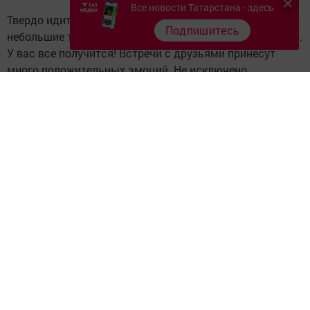
Все новости Татарстана - здесь
Твердо идите к намеченной цели. Если возникнут
Подпишитесь
небольшие трудности, вы сможете легко их преодолеть.
У вас все получится! Встречи с друзьями принесут
много положительных эмоций. Не исключено
знакомство с людьми, которые в дальнейшем
окажутся вам весьма полезными.
Дева
Звезды предостерегают вас от поспешных
необдуманных поступков. Прежде чем принять
окончательное решение, стоит хорошо все обдумать,
взвесить за и против. Уделите больше времени
общению с пожилыми родственниками. Подходящее
время для оздоровительных процедур.
Весы