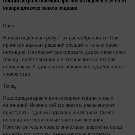
Общий астрологический прогноз на неделю с 25 по 31
января для всех знаков зодиака.
Овен
Начало недели потребует от вас собранности. При
принятии важных решений слушайте только свою
интуицию. Не следует расходовать даром свои силы.
Звезды сулят гармонию в отношениях со второй
половинкой. У одиноких не исключено судьбоносное
знакомство.
Телец
Подходящее время для самореализации, новых
начинаний. Именно сейчас звезды рекомендуют
приступить к давно задуманным планам. Смело
воплощайте свои самые заветные желания.
Присмотритесь к новым знакомым, вероятно, среди
них есть тот, кого вы давно мечтали встретить.