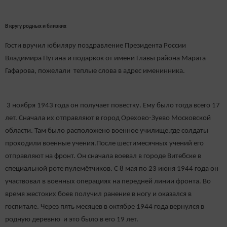
В кругу родных и близких
Гости вручил юбиляру поздравление Президента России
Владимира Путина и подаркок от имени Главы района Марата
Гафарова, пожелали теплые слова в адрес именинника.
3 ноября 1943 года он получает повестку. Ему было тогда всего 17
лет. Сначала их отправляют в город Орехово-Зуево Московской
области. Там было расположено военное училище,где солдаты
проходили военные учения.После шестимесячных учений его
отправляют на фронт. Он сначала воевал в городе Витебске в
специальной роте пулемётчиков. С 8 мая по 23 июня 1944 года он
участвовал в военных операциях на передней линии фронта. Во
время жестоких боев получил ранение в ногу и оказался в
госпитале. Через пять месяцев в октябре 1944 года вернулся в
родную деревню и это было в его 19 лет.