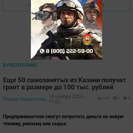
Перейти на страницу новости
В РЕСПУБЛИКЕ
Еще 50 самозанятых из Казани получат
грант в размере до 100 тыс. рублей
16 ноября 2020 -
Римма Мавлютова,
1262
0
0
11:42
Предприниматели смогут потратить деньги на новую
технику, рекламу или сырье.