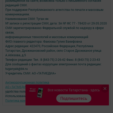
размещенной на сайте, возможна только с письменного согласия
редакций СМИ.
При поддержке Республиканского агентства по печати и массовым
коммуникациям.
Наименование СМИ: Туган як
№ записи о регистрации СМИ, дата: Эл № ФС 77 - 78420 от 29.05.2020
СМИ зарегистрированно Федеральной службой по надзору в сфере
связи,
информационных технологий и массовых коммуникаций
ФИО главного редактора: Фаизова Гулия Вакифовна
Адрес редакции: 422470, Российская Федерация, Республика
Татарстан, Дрожжановский район, село Старое Дрожжаное улица
А.Абязова, д.5
Телефон редакции: Тел.: 8 (843-75) 2-26-42 Факс: 8 (843-75) 2-23-43
Для сообщений о фактах коррупции электронная почта редакции:
tuganyak@bk.ru
Учредитель СМИ: АО «ТАТМЕДИА»
Антикоррупционная политика
АО «ТАТМЕДИА» использует «cookie»
для персонализации сервисов и
Все новости Татарстана - здесь
удобства пользователей сайтом.
Использование «cookie» можно отменить в настройках браузера.
Подпишитесь
Политика конфиденциальности