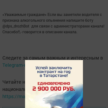
«Уважаемые граждане» Если вы заметили водителя с
признака алкогольного опьянения напишите боту
@dps­_drozhBot для связи с администраторами канала!
Спасибо!!,- говорится в описании канала.
Следите за самым важным и интересным в
Telegram-канале
Татмедиа
Читайте новости Татарстана в
национальном мессенджере MАХ:
https://max.ru/tatmedia