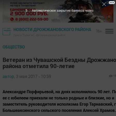
4
Автоматическое закрытие баннера через
НОВОСТИ ДРОЖЖАНОВСКОГО РАЙОНА
16+
Газета "Туган як" - Дрожжановский район
ОБЩЕСТВО
Ветеран из Чувашской Бездны Дрожжано
района отметила 90-летие
автор,
3 мая 2017 - 10:59
1
Александре Порфирьевой, на днях исполнилось 90 лет. 
ее с юбилеем приехали не только родные и близкие, но и
заместитель руководителя исполкома Егор Тарнавский, 
Большеаксинского сельского поселения Алексей Храмов.