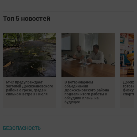
Топ 5 новостей
МЧС предупреждает
В ветеринарном
Дрожжа
жителей Дрожжановского
объединении
готовит
района о грозе, граде и
Дрожжановского района
физкул
сильном ветре 31 июля
подвели итоги работы и
спорти
обсудили планы на
будущее
БЕЗОПАСНОСТЬ