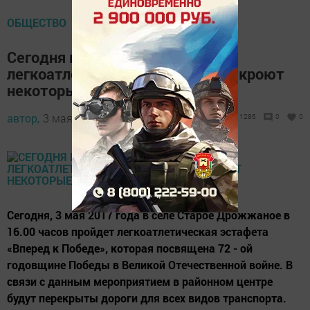
ОБЩЕСТВО
Сегодня в Дрожжаном из-за
легкоатлетического забега перекроют
некоторые дороги
автор,
3 мая 2017 - 07:29
1286
0
0
Сегодня, 3 мая 2017 года в селе Старое Дрожжаное в
16.00 часов пройдет легкоатлетическая эстафета
«Вперед к Победе», которая посвящена 72 - ой
годовщине Победы в Великой Отечественной войне. В
связи с данным мероприятием в районном центре
будут перекрыты дороги для всех видов транспорта.