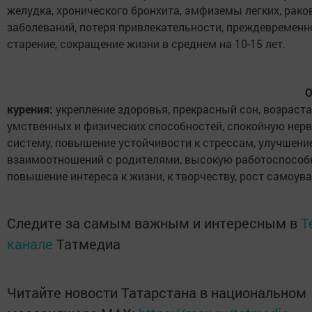
желудка, хронического бронхита, эмфиземы легких, рак
заболеваний, потеря привлекательности, преждевременн
старение, сокращение жизни в среднем на 10-15 лет.
О
курения:
укрепление здоровья, прекрасный сон, возраст
умственных и физических способностей, спокойную нер
систему, повышение устойчивости к стрессам, улучшени
взаимоотношений с родителями, высокую работоспособ
повышение интереса к жизни, к творчеству, рост самоув
Следите за самым важным и интересным в
T
канале
Татмедиа
Читайте новости Татарстана в национальном