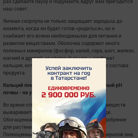
раз сделайте паузу и подумайте, вдруг вам пригодится
наш совет.
Яичная скорлупа не только защищает зародыш до
момента, когда он будет готов «родиться», но и
снабжает его всеми необходимыми для питания и
развития веществами. Оболочка содержит много
полезных минералов (фосфор, калий, сера, азот, железо,
магний и другие), но главный из них – карбонат
кальция, который составляет 90% от общего состава
продукта.
Кальций помогает поддерживать нейтральный рН
почвы - на уровне 6.0-6.5 единиц.
Во время отваривания яиц часть полезных веществ
вываривается из скорлупы и остается в воде.
Обогащенная кальцием жидкость – суперудобрение
для растений, как дачных, так и домашних.
Полноценным источником витаминов и минералов она,