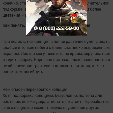
конечно, стать не может, но в качестве дополнительной
подкормки в период активного роста – а тем более
цветения – подходит как нельзя лучше.
Как понять, что растению не хватает кальция
При недостатке кальция в почве растение будет давать
слабые и тонкие побеги с бледным, плохо выраженным
окрасом. Листья могут желтеть по краям, скручиваться
и терять форму. Корневая система плохо развивается и
не обеспечивает растению должного питания, от чего
оно может погибнуть.
Чем опасен переизбыток кальция
Хотя подкормка кальцием, безусловно, полезна для
растений, все же усердствовать не стоит. Переизбыток
этого вещества может помешать усвоение других