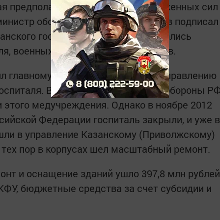
ая предполагала сокращение Вооруженных сил
 министр обороны Анатолий Сердюков подписал
анского госпиталя. После этого начались
ля, военных пенсионеров и ветеранов.
ил главному военно-медицинскому управлению
госпиталя. В мае 2010 года министр обороны Р
 этого медучреждения. Однако в ноябре 2012
ийской Федерации госпиталь закрыли, и уже в
ешли в управление Казанскому (Приволжскому)
 тех пор в корпусах шел масштабный ремонт.
онт и оснащение зданий ушло 397,8 млн рублей
КФУ, бюджетные средства за счет субсидии и