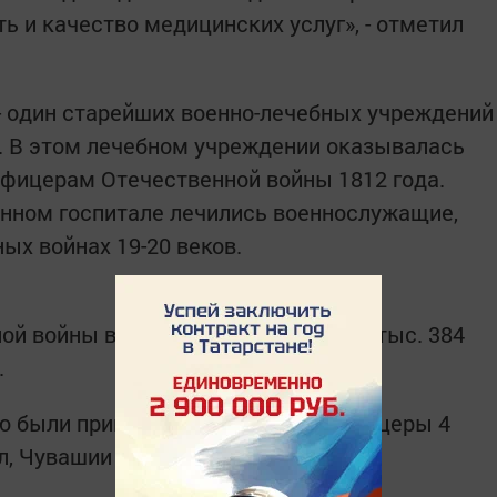
ь и качество медицинских услуг», - отметил
- один старейших военно-лечебных учреждений
е. В этом лечебном учреждении оказывалась
фицерам Отечественной войны 1812 года.
енном госпитале лечились военнослужащие,
ых войнах 19-20 веков.
ой войны в госпиталь поступило 32 тыс. 384
.
ю были прикреплены солдаты и офицеры 4
л, Чувашии и Удмуртии.