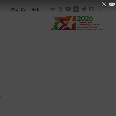
РУС
ТАТ
ЧУВ
0