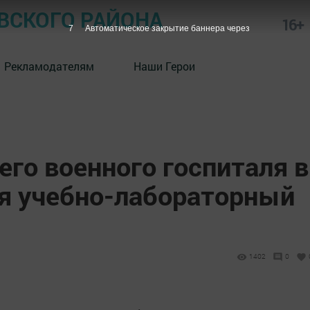
СКОГО РАЙОНА
16+
6
Автоматическое закрытие баннера через
Рекламодателям
Наши Герои
го военного госпиталя в
я учебно-лабораторный
1402
0