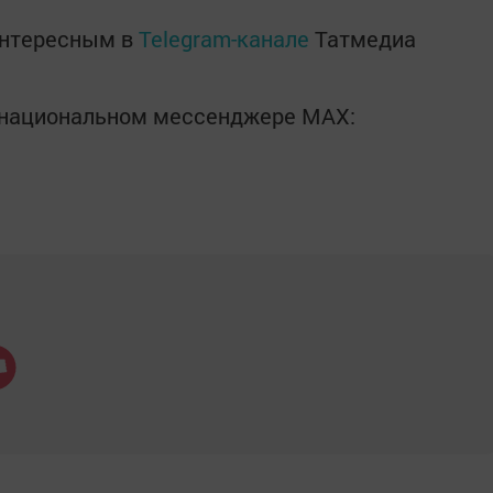
интересным в
Telegram-канале
Татмедиа
в национальном мессенджере MАХ: