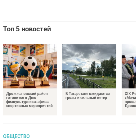
Топ 5 новостей
Дрожжановский район
В Татарстане ожидаются
XIX Рел
готовится к Дню
грозы и сильный ветер
«Мочале
физкультурника: афиша
прошли
спортивных мероприятий
Дрожжа
ОБЩЕСТВО