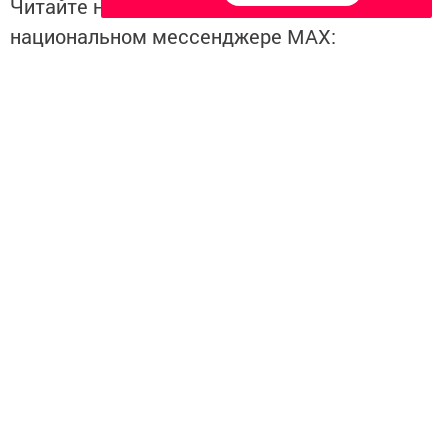
Читайте новости Татарстана в
национальном мессенджере MАХ:
https://max.ru/tatmedia
Теги:
МЕДОСВИДЕТЕЛЬСТВОВАНИЕ
Перейти на страницу новости