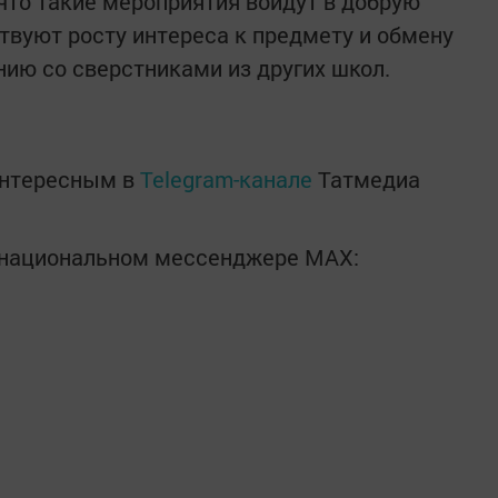
 что такие мероприятия войдут в добрую
твуют росту интереса к предмету и обмену
нию со сверстниками из других школ.
интересным в
Telegram-канале
Татмедиа
в национальном мессенджере MАХ: