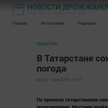
НОВОСТИ ДРОЖЖАНОВ
Газета "Туган як" - Дрожжановский район
Главная
Фотогалереи
Редакция
ОБЩЕСТВО
В Татарстане с
погода
автор,
1 мая 2016 - 18:33
По прогнозу татарстанских син
прояснениями. Местами пройд