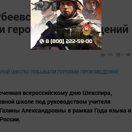
беевской основной
 героями произведений
1250
0
оченная всероссийскому дню Шекспира,
овной школе под руководством учителя
 Галины Александровны в рамках Года языка и
России.