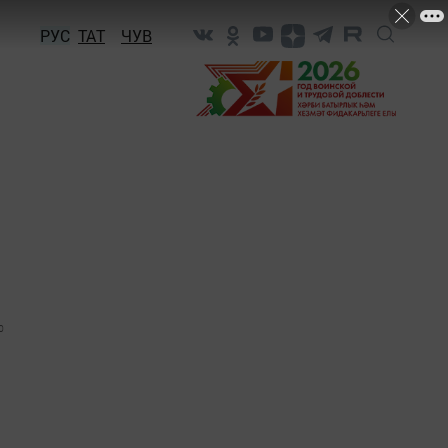
РУС
ТАТ
ЧУВ
0