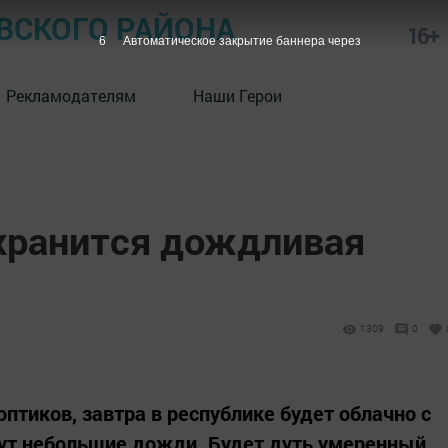
СКОГО РАЙОНА
16+
5
Автоматическое закрытие баннера через
Рекламодателям
Наши Герои
охранится дождливая
1309
0
оптиков, завтра в республике будет облачно с
ут небольшие дожди. Будет дуть умеренный