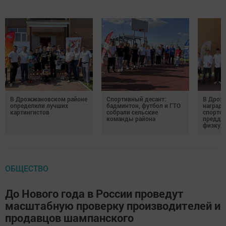
В Дрожжановском районе
Спортивный десант:
В Дрож
определили лучших
бадминтон, футбол и ГТО
награди
картингистов
собрали сельские
спортсм
команды района
преддв
физкул
ОБЩЕСТВО
До Нового года в России проведут
масштабную проверку производителей и
продавцов шампанского