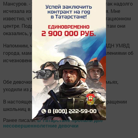
Мансуров. - Я не помню, чтобы она раньше так надолго
исчезала из дома и не приходила на занятия. Мне
известно, что девочки находятся в реабилитационном
центре. Подробностей, как и почему именно там они
оказались, у меня пока нет».
Напомним, что, по информации инспекции ПДН УМВД
города, мамы обратились в полицию с заявлениями об
исчезновении дочерей только 26 октября.
Обе девочки воспитываются в неполных семьях,
уходили из дома и раньше.
В настоящее время решается вопрос о возвращении
школьниц в Челны.
Ранее писали:
В Татарстане пропали две
несовершеннолетние девочки