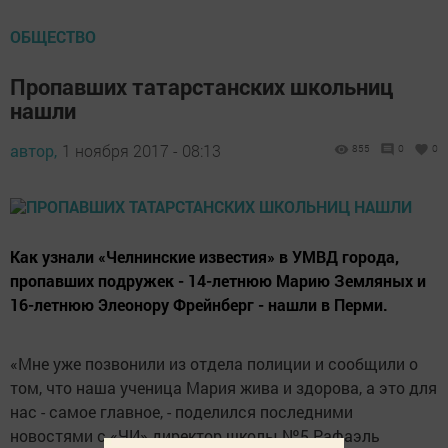
ОБЩЕСТВО
Пропавших татарстанских школьниц
нашли
автор,
1 ноября 2017 - 08:13
855
0
0
Как узнали «Челнинские известия» в УМВД города,
пропавших подружек - 14-летнюю Марию Земляных и
16-летнюю Элеонору Фрейнберг - нашли в Перми.
«Мне уже позвонили из отдела полиции и сообщили о
том, что наша ученица Мария жива и здорова, а это для
нас - самое главное, - поделился последними
новостями с «ЧИ» директор школы №5 Рафаэль