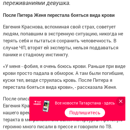
переживаниями девушка.
После Питера Женя перестала бояться вида крови
Евгения Краснова, вспоминая свой страх, советует
людям, попавшим в экстренную ситуацию, никогда не
терять себя и пытаться сохранить человечность. В
случае ЧП, вторят ей эксперты, нельзя поддаваться
панике и стадному инстинкту.
«У меня - фобия, я очень боюсь крови. Раньше при виде
крови просто падала в обморок. А там были погибшие,
куски тел, везде струилась кровь. После Питера я
перестала бояться вида крови», - рассказала Женя.
После описанных событий жительница Татарстана
Все новости Татарстана - здесь
Евгения Краснова
была награждена
медалью «Герой
Подпишитесь
нашего времени» за помощь пострадавшим во время
теракта в метрополитене Санкт-Петербурга. Про юную
героиню много писали в прессе и говорили по ТВ.