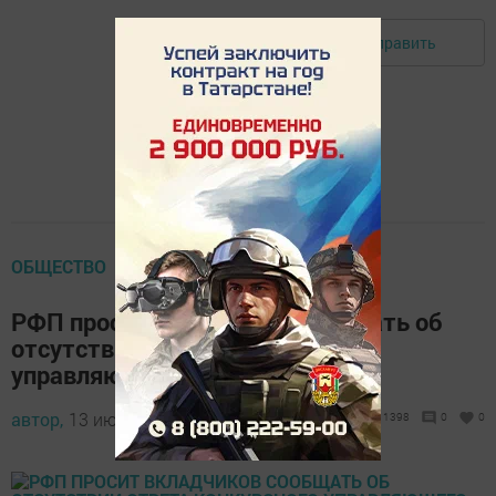
Отправить
Авторизоваться
ОБЩЕСТВО
РФП просит вкладчиков сообщать об
отсутствии ответа конкурсного
управляющего
автор,
13 июля 2017 - 10:14
1398
0
0