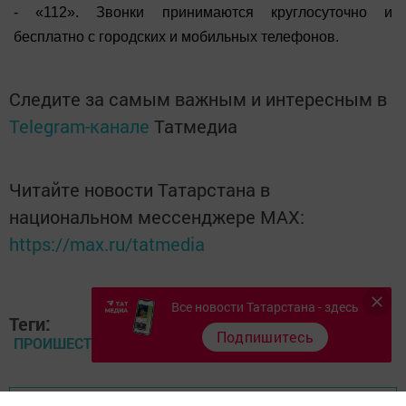
- «112». Звонки принимаются круглосуточно и
бесплатно с городских и мобильных телефонов.
Следите за самым важным и интересным в
Telegram-канале
Татмедиа
Читайте новости Татарстана в
национальном мессенджере MАХ:
https://max.ru/tatmedia
Все новости Татарстана - здесь
Теги:
Подпишитесь
ПРОИШЕСТВИЕ