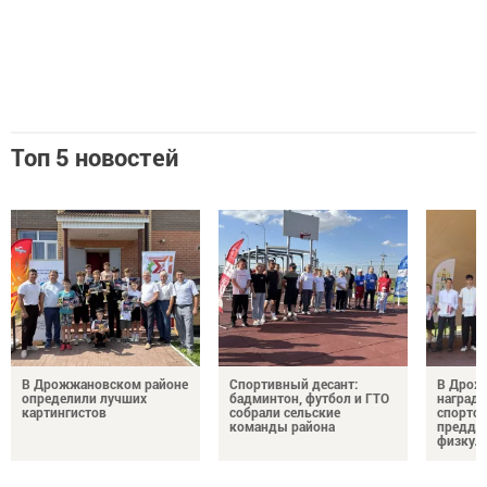
Топ 5 новостей
В Дрожжановском районе
Спортивный десант:
В Дрож
определили лучших
бадминтон, футбол и ГТО
награди
картингистов
собрали сельские
спортсм
команды района
преддв
физкул