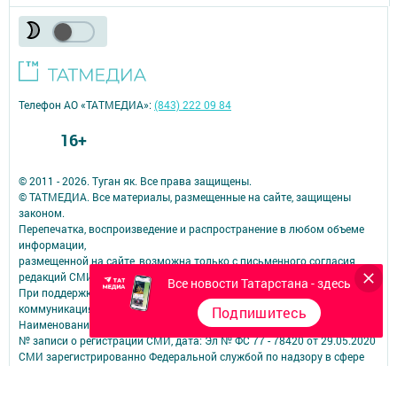
Телефон АО «ТАТМЕДИА»:
(843) 222 09 84
16+
© 2011 - 2026. Туган як. Все права защищены.
© ТАТМЕДИА. Все материалы, размещенные на сайте, защищены
законом.
Перепечатка, воспроизведение и распространение в любом объеме
информации,
размещенной на сайте, возможна только с письменного согласия
редакций СМИ.
Все новости Татарстана - здесь
При поддержке Республиканского агентства по печати и массовым
коммуникациям.
Подпишитесь
Наименование СМИ: Туган як
№ записи о регистрации СМИ, дата: Эл № ФС 77 - 78420 от 29.05.2020
СМИ зарегистрированно Федеральной службой по надзору в сфере
связи,
информационных технологий и массовых коммуникаций