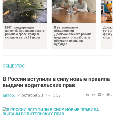
МЧС предупреждает
В ветеринарном
Дрожжа
жителей Дрожжановского
объединении
готовит
района о грозе, граде и
Дрожжановского района
физкул
сильном ветре 31 июля
подвели итоги работы и
спорти
обсудили планы на
будущее
ОБЩЕСТВО
В России вступили в силу новые правила
выдачи водительских прав
автор,
14 октября 2017 - 15:37
736
0
0