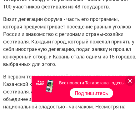
100 участников фестиваля из 48 государств.
Визит делегации форума - часть его программы,
которая предусматривает посещение разных уголков
России и знакомство с регионами страны-хозяйки
фестиваля. Каждый город, который пожелал принять у
себя иностранную делегацию, подал заявку и прошел
конкурсный отбор, и Казань стала одним из 15 городов,
выбранных для этого.
В первом терминале гостей встречал струнный квартет
Все новости Татарстана - здесь
Казанской консерватории, волонтеры и организаторы
фестиваля, а также активисты местных молодежных
Подпишитесь
объединений, угощавшие каждого татарской
национальной сладостью - чак-чаком. Несмотря на
длительный для многих перелет (участники прибыли в
Казань в том числе из стран Африки и Азии), с трапа
ребята спускались в отличном расположении духа и
щедро делились первыми впечатлениями с