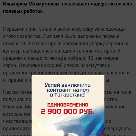
Ильмиром Махмутовым, показывает лидерство во всех
полевых работах.
Первыми приступили к весеннему севу земледельцы
этого хозяйства. 3 апреля были заложены первые
семена. В короткие сроки завершили уборку зерновых
культур, выращенных на одной тысяче гектаров. В
среднем с каждого гектара собрали 45 центнеров
зерна. И в копке сахарной свеклы махмутовцы
продемонстрировали пример среди хозяйств района и
отправили первое сырье на приемные пункты.
Несмотря на достаточно раннее время, работы на поле
получили полную мощь. Руководителя хозяйства
Ильмира Махмутова мы встретили около комбайнов,
которые копают сахарную свеклу. На лице
чувствовалась усталость, но настроение было
приподнятое. Вчера до десяти часов ночи не вернулись
с поля, и сегодня первую автомашину “КамАЗ” уже в