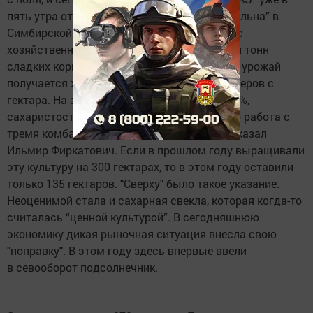
пять утра отгрузили на сахарный завод “Цильна” в
Симбирской области. За прошедшие сутки с
хозяйственных плантаций ушли две тысячи тонн
сладких корней. По словам руководителя, и урожай
получается хороший. Рассчитали 450 центнеров с
гектара. На загрязнение завод поставил 6,1%,
сахаристость составила 16,5%. "Думаю, что работа с
тремя комбайнами не продлится долго”, - сказал
Ильмир Фиркатович. Если в прошлом году выращивали
эту культуру на 300 гектарах, то в этом году оставили
только 135 гектаров. "Сверху" было такое указание.
Неоценимой стала и сахарная свекла, которая когда-то
считалась “ценной культурой”. В сегодняшнюю
экономику дикая рыночная ситуация внесла свою
"поправку". В этом году здесь впервые ввели
в севооборот подсолнечник.