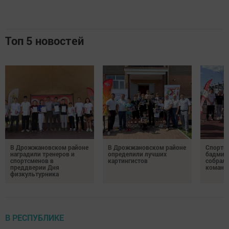
Топ 5 новостей
В Дрожжановском районе
В Дрожжановском районе
Спортив
наградили тренеров и
определили лучших
бадминт
спортсменов в
картингистов
собрали
преддверии Дня
команд
физкультурника
В РЕСПУБЛИКЕ