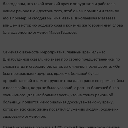
благодарны, что такой великий врач и хирург жил и работал в
нашем районе и он достоин того, чтоб о нем помнили и ставили
его в пример. И сегодня мы имя Ивана Николаевича Матвеева
впишем в историю родного края и конечно же говорим ему слова
благодарности,-отметил Марат Гафаров.
Отмечая о важности мероприятия, главный врач Ильмас
Шигабутдинов сказал, что знает про своего предшественника по
словам отца и старожилов, которых он лечил после фронта. «Он
был прекрасным хирургом, врачом с большой буквы
проработавший в самые трудные года для страны: во время войны
и после войны, когда не было условий, а разных болезней было
очень много. Для нас большая честь, что на стенах районной
больницы появится мемориальная доска уважаемому врачу,
который всю свою жизнь посвятил служению людям, охране их
здоровья»,-отметил он.
Иван Николаевия родился в 1905 году в Шемуршинском районе