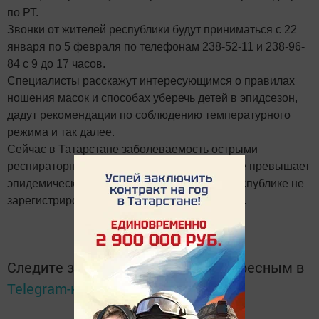
по РТ.
Звонки от жителей республики будут приниматься с 22
января по 5 февраля по телефонам 238-52-11 и 238-96-
84 с 9 до 17 часов.
Специалисты расскажут интересующимся о правилах
ношения масок и способах уберечь детей в эпидсезон,
дадут рекомендации по соблюдению температурного
режима и так далее.
Сейчас в Татарстане заболеваемость острыми
респираторными вирусными инфекциями не превышает
эпидемического порога. Случаи гриппа в республике не
зарегистрированы, отмечается в сообщении.
Следите за самым важным и интересным в
Telegram-канале
Татмедиа