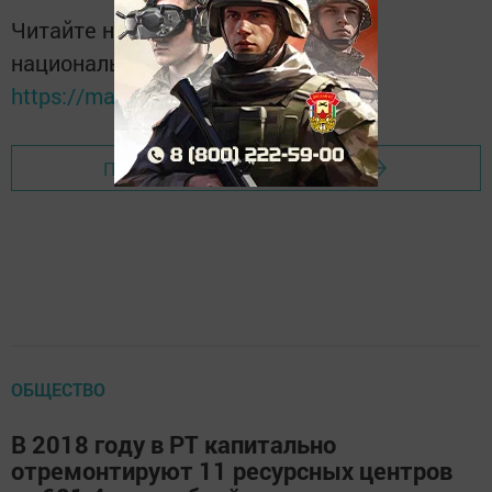
Читайте новости Татарстана в
национальном мессенджере MАХ:
https://max.ru/tatmedia
Перейти на страницу новости
ОБЩЕСТВО
В 2018 году в РТ капитально
отремонтируют 11 ресурсных центров