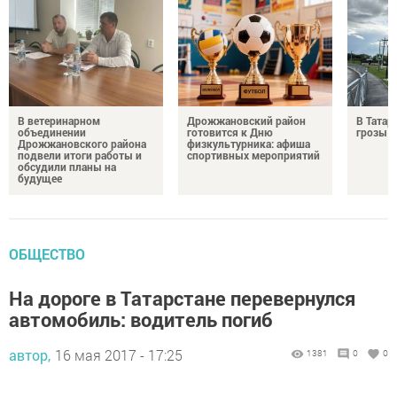
В ветеринарном
Дрожжановский район
В Татар
объединении
готовится к Дню
грозы и
Дрожжановского района
физкультурника: афиша
подвели итоги работы и
спортивных мероприятий
обсудили планы на
будущее
ОБЩЕСТВО
На дороге в Татарстане перевернулся
автомобиль: водитель погиб
автор,
16 мая 2017 - 17:25
1381
0
0