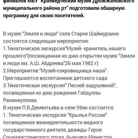
филиалов МБУ "Краеведческий музей Дрожжановского
муниципального района рт" подготовили обширную
программу для своих посетителей.
В музее "Земля и люди" села Старое Шаймурзино
состоятся следующие мероприятия:
1.Тематическая экскурсия"Музей- хранитель нашего
прошлого"(посвященная ко дню открытия музея "Земля
и люди им. А.Ш. Абдреева"26 мая 1982 г)
2.Мероприятие "Музей-сокровищница наша".
Приглашаются воспитанники детского сада
3.Тематическая экскурсия" Песней задушевной",
посвященная ко дню рождения Габдуллы
Рахимкуллова
В музее П.В.Дементьева в селе Убеи состоится:
1. Тематическая экскурсия "Крылья России"
посвященная жизнедеятельности видного
государственного деятеля, дважды Героя
Социалистического труда, бывшего Министра