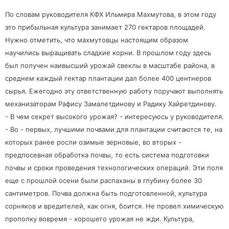
По словам руководителя КФХ Ильмира Махмутова, в этом году
это прибыльная культура занимает 270 гектаров площадей.
Нужно отметить, что махмутовцы настоящим образом
научились выращивать сладкие корни. В прошлом году здесь
был получен наивысший урожай свеклы в масштабе района, в
среднем каждый гектар плантации дал более 400 центнеров
сырья. Ежегодно эту ответственную работу поручают выполнять
механизаторам Рафису Замалетдинову и Радику Хайретдинову.
- В чем секрет высокого урожая? - интересуюсь у руководителя.
- Во - первых, лучшими почвами для плантации считаются те, на
которых ранее росли озимые зерновые, во вторых -
предпосевная обработка почвы, то есть система подготовки
почвы и сроки проведения технологических операций. Эти поля
еще с прошлой осени были распаханы в глубину более 30
сантиметров. Почва должна быть подготовленной, культура
сорняков и вредителей, как огня, боится. Не провел химическую
прополку вовремя - хорошего урожая не жди. Культура,