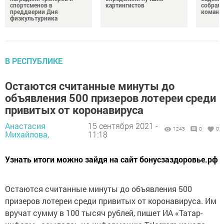
спортсменов в
картингистов
собрали
преддверии Дня
команд
физкультурника
В РЕСПУБЛИКЕ
Остаются считанные минуты до
объявления 500 призеров лотереи среди
привитых от коронавируса
Анастасия
15 сентября 2021 -
1243
0
0
Михайлова,
11:18
Узнать итоги можно зайдя на сайт бонусзаздоровье.рф
Остаются считанные минуты до объявления 500
призеров лотереи среди привитых от коронавируса. Им
вручат сумму в 100 тысяч рублей, пишет ИА «Татар-