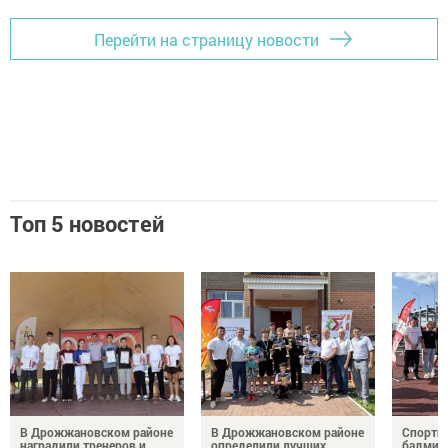
Перейти на страницу новости
Топ 5 новостей
В Дрожжановском районе
В Дрожжановском районе
Спортив
наградили тренеров и
определили лучших
бадминт