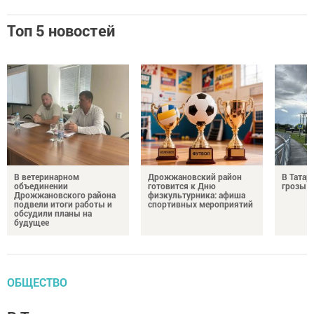
Топ 5 новостей
В ветеринарном
Дрожжановский район
В Татар
объединении
готовится к Дню
грозы и
Дрожжановского района
физкультурника: афиша
подвели итоги работы и
спортивных мероприятий
обсудили планы на
будущее
ОБЩЕСТВО