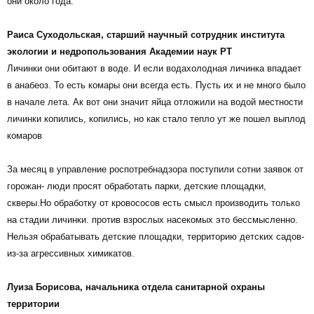
они около года.
Раиса Суходольская, старший научный сотрудник института
экологии и недропользования Академии наук РТ
Личинки они обитают в воде. И если водахолодная личинка впадает
в анабеоз. То есть комары они всегда есть. Пусть их и не много было
в начале лета. Ак вот они значит яйца отложили на водой местности
личинки копились, копились, но как стало тепло ут же пошел выплод
комаров
За месяц в управление роспотребнадзора поступили сотни заявок от
горожан- люди просят обработать парки, детские площадки,
скверы.Но обработку от кровососов есть смысл производить только
на стадии личинки. против взрослых насекомых это бессмысленно.
Нельзя обрабатывать детские площадки, территорию детских садов-
из-за агрессивных химикатов.
Луиза Борисова, начальника отдела санитарной охраны
территории