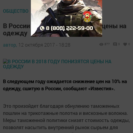
ОБЩЕСТВО
В России в 2018 году понизятся цены на
одежду
автор,
12 октября 2017 - 18:28
877
0
0
В следующем году ожидается снижение цен на 10% на
одежду, сшитую в России, сообщают «Известия».
Это произойдет благодаря обнулению таможенных
пошлин на трикотажные полотна и вискозные волокна.
Меры таможенной политики снизят стоимость одежды,
позволят насытить внутренний рынок сырьем для