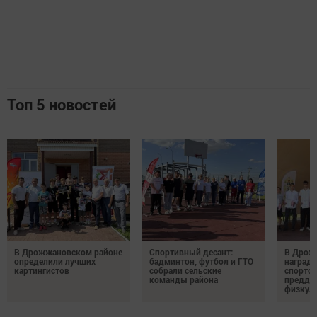
Топ 5 новостей
В Дрожжановском районе
Спортивный десант:
В Дрож
определили лучших
бадминтон, футбол и ГТО
награди
картингистов
собрали сельские
спортсм
команды района
преддв
физкул