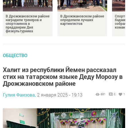
В Дрожжановском районе
В Дрожжановском районе
Спортив
наградили тренеров и
определили лучших
бадминт
спортсменов в
картингистов
собрали
преддверии Дня
команд
физкультурника
ОБЩЕСТВО
Халит из республики Йемен рассказал
стих на татарском языке Деду Морозу в
Дрожжановском районе
Гулия Фаизова,
2 января 2025 - 19:13
881
0
1