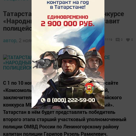
Татарстан на Всероссийском конкурсе
«Народный участковый» представит
полицейский из Лениногорска
автор,
2 ноября 2017 - 08:37
1119
0
0
С 1 по 10 ноября на официальном Интернет-сайте
«Комсомольская правда» проводится третий,
заключительный, этап ежегодного Всероссийского
конкурса МВД России «Народный участковый».
Татарстан в нём будет представлять победитель
второго этапа старший участковый уполномоченный
полиции ОМВД России по Лениногорскому району
капитан полиции Гарипов Рузель Рамилевич.