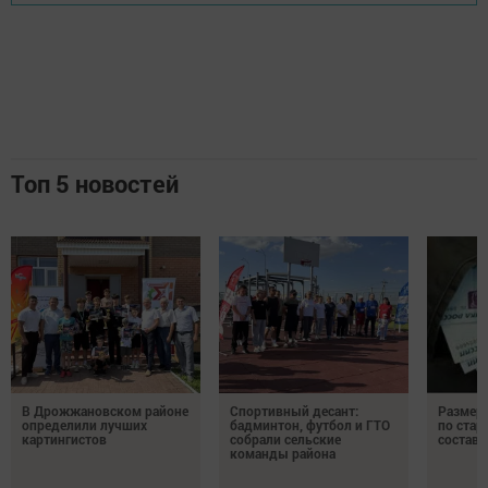
Топ 5 новостей
В Дрожжановском районе
Спортивный десант:
Размер 
определили лучших
бадминтон, футбол и ГТО
по стар
картингистов
собрали сельские
состави
команды района