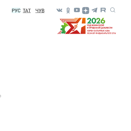
РУС
ТАТ
ЧУВ
0