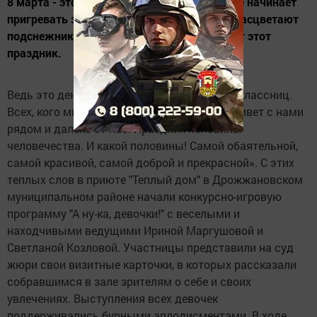
8 марта - это праздник весны, когда солнце начинает
пригревать землю, на лесных проталинах расцветают
подснежники и прилетают грачи. Все любят этот
праздник.
Ведь это день мам, бабушек, сестер и одноклассниц.
Всех, кого мы знаем и не знаем. Всех, кто живет с нами
рядом и далеко от нас. Праздник половины
человечества. И какой половины! Самой обаятельной,
самой красивой, самой доброй и прекрасной». С этих
теплых слов в приюте "Теплый дом" в Дрожжановском
муниципальном районе начали конкурсно-игровую
программу "А ну-ка, девочки!" с веселыми и
находчивыми ведущими Ириной Маргушовой и
Светланой Козловой. Участницы представили на суд
жюри свои визитные карточки, в которых рассказали
собравшимся в зале зрителям о себе и своих
увлечениях. Выступления всех девочек
поддерживались бурными аплодисментами. В ходе