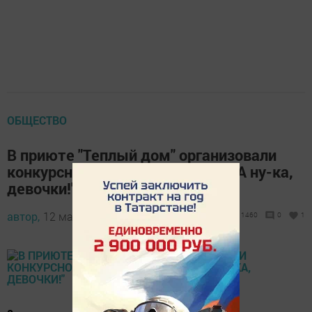
ОБЩЕСТВО
В приюте "Теплый дом" организовали
конкурсно-игровую программу "А ну-ка,
девочки!"
автор,
12 марта 2018 - 12:18
1460
0
1