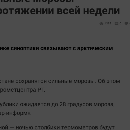
ротяжении всей недели
1383
0
ике синоптики связывают с арктическим
стане сохранятся сильные морозы. Об этом
дрометцентра РТ.
публики ожидается до 28 градусов мороза,
ар-информ».
ной — ночью столбики термометров будут