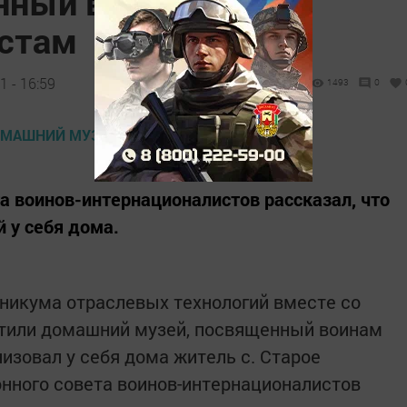
нный воинам
истам
 - 16:59
1493
0
а воинов-интернационалистов рассказал, что
 у себя дома.
никума отраслевых технологий вместе со
тили домашний музей, посвященный воинам
изовал у себя дома житель с. Старое
нного совета воинов-интернационалистов