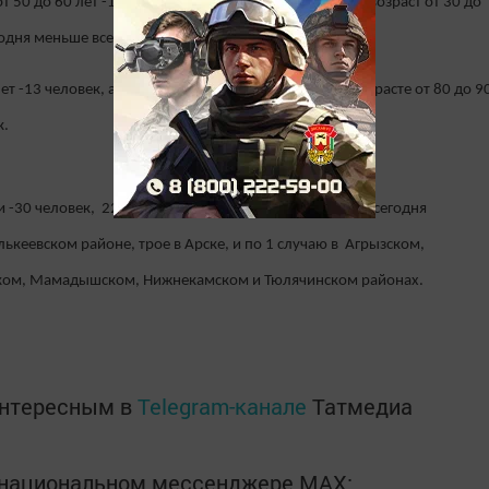
т 50 до 60 лет -15 человек, напомним ранее это был возраст от 30 до
годня меньше всего лишь на один случай-14 человек.
ет -13 человек, а также наблюдается повышение в возрасте от 80 до 9
к.
 -30 человек, 22 заболели в Набережных Челнах, на сегодня
лькеевском районе, трое в Арске, и по 1 случаю в Агрызском,
ком, Мамадышском, Нижнекамском и Тюлячинском районах.
интересным в
Telegram-канале
Татмедиа
в национальном мессенджере MАХ: