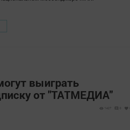
огут выиграть
дписку от "ТАТМЕДИА"
1427
0