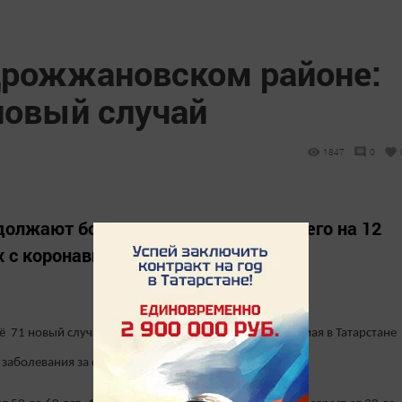
Дрожжановском районе:
новый случай
1847
0
олжают болеть коронавирусом. Всего на 12
 с коронавирусом.
 71 новый случай заражения коронавирусом. На 12 мая в Татарстане
т заболевания за сутки 165 человек.