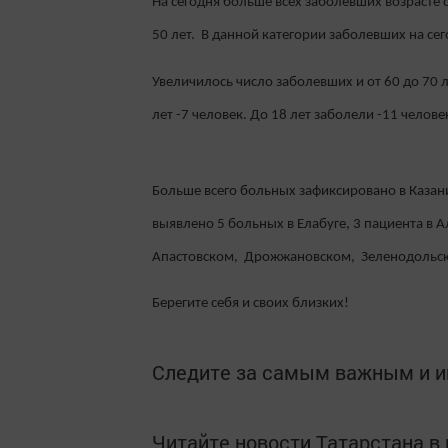
На сегодня больше всех заболевших возрасте о
50 лет. В данной категории заболевших на се
Увеличилось число заболевших и от 60 до 70 л
лет -7 человек. До 18 лет заболели -11 челове
Больше всего больных зафиксировано в Казани
выявлено 5 больных в Елабуге, 3 пациента в А
Апастовском, Дрожжановском, Зеленодольс
Берегите себя и своих близких!
Следите за самым важным и 
Читайте новости Татарстана 