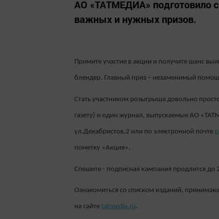
АО «ТАТМЕДИА» подготовило с
важных и нужных призов.
Примите участие в акции и получите шанс выиг
блендер. Главный приз – незаменимый помощ
Стать участником розыгрыша довольно просто
газету) и один журнал, выпускаемые АО «ТАТМ
ул.Декабристов,2 или по электронной почте
p
пометку «Акция».
Спешите - подписная кампания продлится до 
Ознакомиться со списком изданий, принимающ
на сайте
tatmedia.ru
.