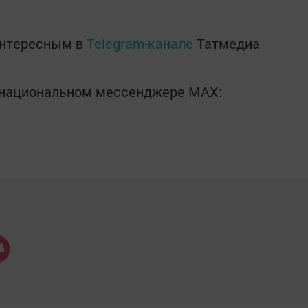
интересным в
Telegram-канале
Татмедиа
в национальном мессенджере MАХ: