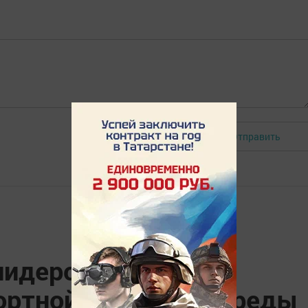
Отправить
Авторизоваться
лидером России по
ртной городской среды