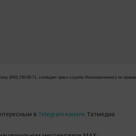
фону (843) 236-00-71, сообщает пресс-служба Уполномоченного по права
интересным в
Telegram-канале
Татмедиа
в национальном мессенджере MАХ: