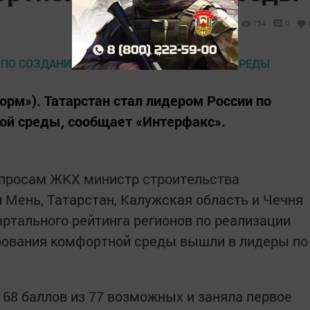
754
0
форм»). Татарстан стал лидером России по
ой среды, сообщает «Интерфакс».
опросам ЖКХ министр строительства
Мень, Татарстан, Калужская область и Чечня
артального рейтинга регионов по реализации
рования комфортной среды вышли в лидеры по
 68 баллов из 77 возможных и заняла первое