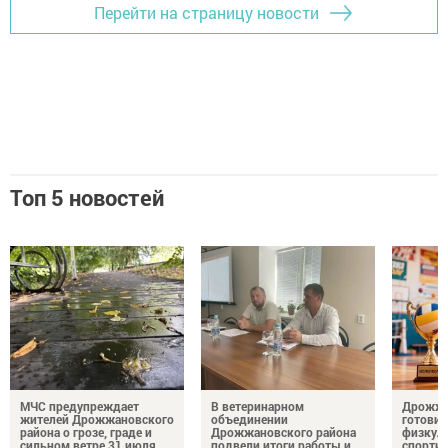
Перейти на страницу новости
Топ 5 новостей
МЧС предупреждает
В ветеринарном
Дрожжа
жителей Дрожжановского
объединении
готовит
района о грозе, граде и
Дрожжановского района
физкул
сильном ветре 31 июля
подвели итоги работы и
спорти