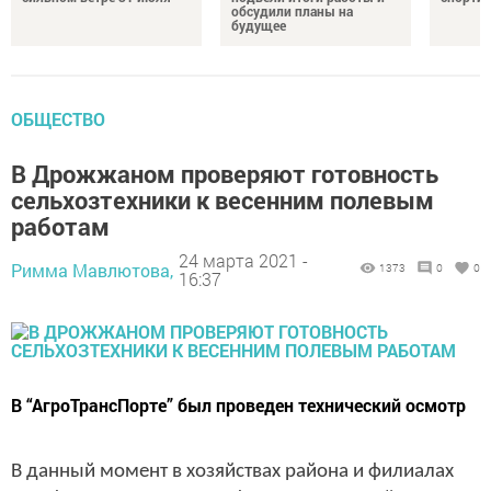
обсудили планы на
будущее
ОБЩЕСТВО
В Дрожжаном проверяют готовность
сельхозтехники к весенним полевым
работам
24 марта 2021 -
Римма Мавлютова,
1373
0
0
16:37
В “АгроТрансПорте” был проведен технический осмотр
В данный момент в хозяйствах района и филиалах