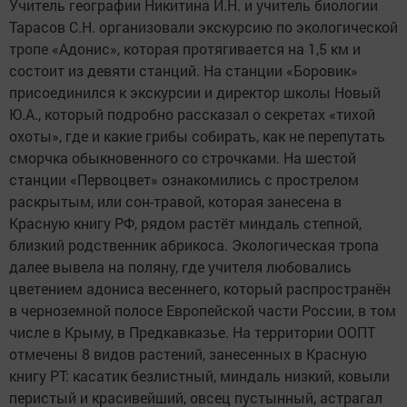
Учитель географии Никитина И.Н. и учитель биологии
Тарасов С.Н. организовали экскурсию по экологической
тропе «Адонис», которая протягивается на 1,5 км и
состоит из девяти станций. На станции «Боровик»
присоединился к экскурсии и директор школы Новый
Ю.А., который подробно рассказал о секретах «тихой
охоты», где и какие грибы собирать, как не перепутать
сморчка обыкновенного со строчками. На шестой
станции «Первоцвет» ознакомились с прострелом
раскрытым, или сон-травой, которая занесена в
Красную книгу РФ, рядом растёт миндаль степной,
близкий родственник абрикоса. Экологическая тропа
далее вывела на поляну, где учителя любовались
цветением адониса весеннего, который распространён
в черноземной полосе Европейской части России, в том
числе в Крыму, в Предкавказье. На территории ООПТ
отмечены 8 видов растений, занесенных в Красную
книгу РТ: касатик безлистный, миндаль низкий, ковыли
перистый и красивейший, овсец пустынный, астрагал