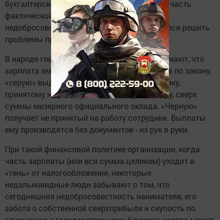
бухгалтерской ведомости фигурирует лишь часть
фактической зарплаты, то он стал жертвой
недобросовестного начальника, пытающегося решить
проблемы предприятия за счет гражданина.
В народе говорят, что деньги не пахнут, но знают, что
зарплата имеет свой цвет. «Белая» получена по закону,
«серую» выдают неофициальному сотруднику,
принятому на работу по трудовому договору, сверх
суммы мизерного официального оклада. «Черную»
получает не принятый на работу сотрудник. Выплаты
ему производятся без документов - из рук в руки.
При такой финансовой политике организации, когда
часть зарплаты (или вся сумма целиком) уходит в
«тень» от налогообложения, некоторые
недальновидные люди забывают о том, что
сегодняшняя недобросовестность нанимателя, его
забота о собственной сверхприбыли и скупость по
отношению к государственному бюджету завтра может