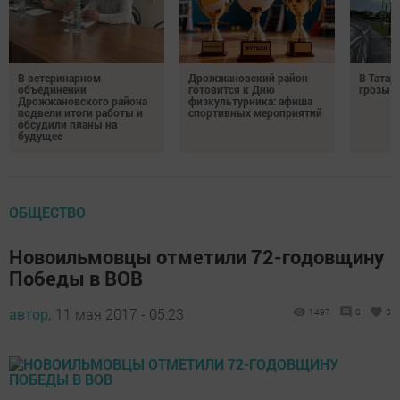
В ветеринарном
Дрожжановский район
В Татар
объединении
готовится к Дню
грозы и
Дрожжановского района
физкультурника: афиша
подвели итоги работы и
спортивных мероприятий
обсудили планы на
будущее
ОБЩЕСТВО
Новоильмовцы отметили 72-годовщину
Победы в ВОВ
автор,
11 мая 2017 - 05:23
1497
0
0