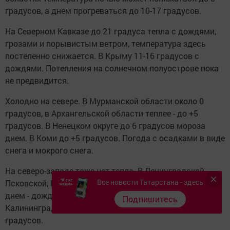
градусов, а днем прогреваться до 10-17 градусов.
На Северном Кавказе до 21 градуса тепла с дождями,
грозами и порывистым ветром, температура здесь
постепенно снижается. В Крыму 11-16 градусов с
дождями. Потепления на солнечном полуострове пока
не предвидится.
Холодно на севере. В Мурманской области около 0
градусов, в Архангельской области теплее - до +5
градусов. В Ненецком округе до 6 градусов мороза
днем. В Коми до +5 градусов. Погода с осадками в виде
снега и мокрого снега.
На северо-западе тоже нет тепла. В Ленинградской,
Все новости Татарстана - здесь
Псковской, Новгородской областях днем 2-7 градусов,
днем - дождь, ночью - мокрый снег. Дожди в
Подпишитесь
Калининградской области, и температура не выше 8
градусов.