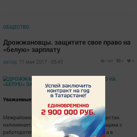
ОБЩЕСТВО
Дрожжановцы. защитите свое право на
«белую» зарплату
автор,
11 мая 2017 - 05:43
1487
0
0
Уважаемые налогоплательщики!
Межрайонная ИФНС №8 по Республике Татарстан
напоминает, если отношения налогоплательщика с
работодателем официально не оформлены, а в