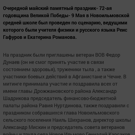
Очередной майский памятный праздник- 72-ая
годовщина Великой Победы- 9 Мая в Новоильмовской
средней школе был проведен по сценарию, ведущими
которого были учителя физики и русского языка Реис
Гафуров и Екатерина Романова.
На праздник были приглашены ветеран ВОВ Федор
Дунаев (он не смог принять участие в связи
состоянием здоровья), труженики тыла , а также
участники боевых действий в Афганистане и Чечне. В
митинге принимала участие и поздравила всех от
имени главы Дрожжановского района Александр
Шадрикова председатель финансово-бюджетной
палаты района Равия Нуртдинова, также поздравили с
праздником собравшихся глава Новоильмовского
сельского поселения Наиль Шихранов, директор школы
Александр Мискин и председатель совета ветеранов
войны и труда села Новое Ильмово Геннадий Карсаков.