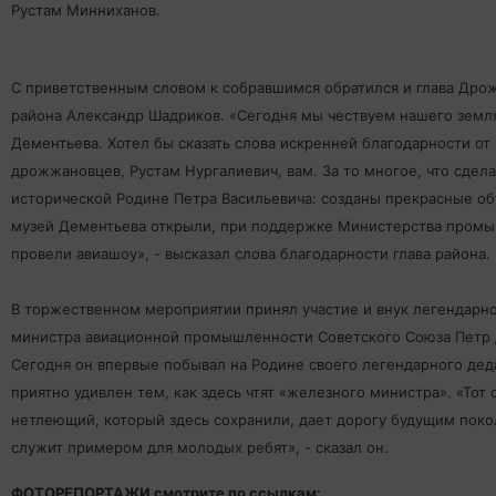
Рустам Минниханов.
С приветственным словом к собравшимся обратился и глава Дро
района Александр Шадриков. «Сегодня мы чествуем нашего земля
Дементьева. Хотел бы сказать слова искренней благодарности от 
дрожжановцев, Рустам Нургалиевич, вам. За то многое, что сдела
исторической Родине Петра Васильевича: созданы прекрасные о
музей Дементьева открыли, при поддержке Министерства пром
провели авиашоу», - высказал слова благодарности глава района.
В торжественном мероприятии принял участие и внук легендарн
министра авиационной промышленности Советского Союза Петр 
Сегодня он впервые побывал на Родине своего легендарного дед
приятно удивлен тем, как здесь чтят «железного министра». «Тот 
нетлеющий, который здесь сохранили, дает дорогу будущим поко
служит примером для молодых ребят», - сказал он.
ФОТОРЕПОРТАЖИ смотрите по ссылкам: