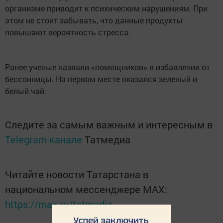
организме приводит к психическим нарушениям. При
этом не стоит забывать, что данные продукты
повышают вероятность стресса.
Ранее ученые назвали «помощников» в избавлении от
бессонницы. На первом месте оказался зеленый и
белый чай.
Следите за самым важным и интересным в
Telegram-канале
Татмедиа
Читайте новости Татарстана в
национальном мессенджере MАХ:
https://max.ru/tatmedia