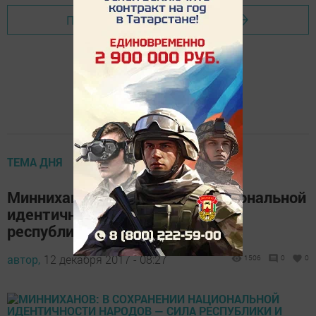
Перейти на страницу новости
ТЕМА ДНЯ
Минниханов: В сохранении национальной
идентичности народов — сила
республики и России
автор,
12 декабря 2017 - 08:27
1506
0
0