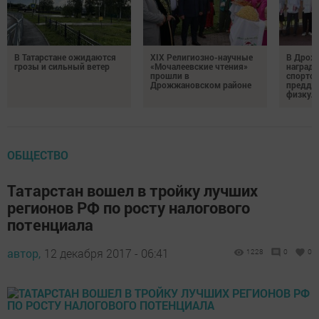
В Татарстане ожидаются
XIX Религиозно-научные
В Дрож
грозы и сильный ветер
«Мочалеевские чтения»
награди
прошли в
спортсм
Дрожжановском районе
преддв
физкул
ОБЩЕСТВО
Татарстан вошел в тройку лучших
регионов РФ по росту налогового
потенциала
автор,
12 декабря 2017 - 06:41
1228
0
0