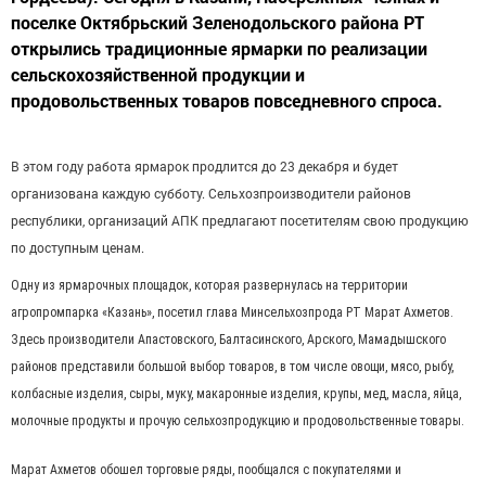
поселке Октябрьский Зеленодольского района РТ
открылись традиционные ярмарки по реализации
сельскохозяйственной продукции и
продовольственных товаров повседневного спроса.
В этом году работа ярмарок продлится до 23 декабря и будет
организована каждую субботу. Сельхозпроизводители районов
республики, организаций АПК предлагают посетителям свою продукцию
по доступным ценам.
Одну из ярмарочных площадок, которая развернулась на территории
агропромпарка «Казань», посетил глава Минсельхозпрода РТ Марат Ахметов.
Здесь производители Апастовского, Балтасинского, Арского, Мамадышского
районов представили большой выбор товаров, в том числе овощи, мясо, рыбу,
колбасные изделия, сыры, муку, макаронные изделия, крупы, мед, масла, яйца,
молочные продукты и прочую сельхозпродукцию и продовольственные товары.
Марат Ахметов обошел торговые ряды, пообщался с покупателями и