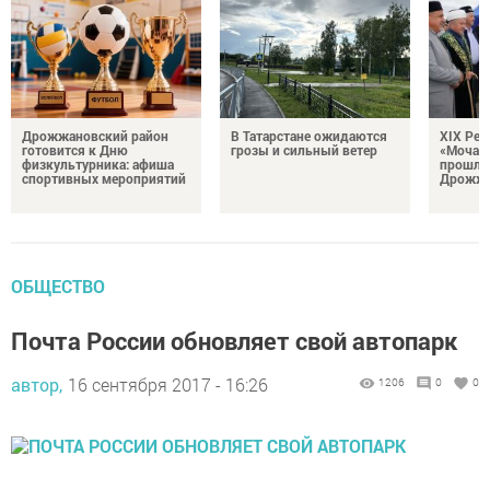
Дрожжановский район
В Татарстане ожидаются
XIX Рел
готовится к Дню
грозы и сильный ветер
«Мочале
физкультурника: афиша
прошли
спортивных мероприятий
Дрожжа
ОБЩЕСТВО
Почта России обновляет свой автопарк
автор,
16 сентября 2017 - 16:26
1206
0
0