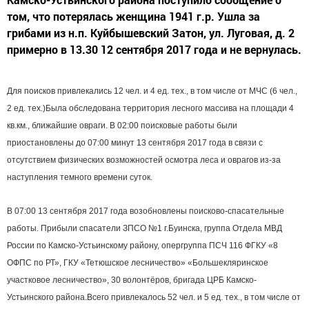
том, что потерялась женщина 1941 г.р. Ушла за
грибами из н.п. Куйбышевский Затон, ул. Луговая, д. 2
примерно в 13.30 12 сентября 2017 года и не вернулась.
Для поисков привлекались 12 чел. и 4 ед. тех., в том числе от МЧС (6 чел.,
2 ед. тех.)Была обследована территория лесного массива на площади 4
кв.км., ближайшие овраги. В 02:00 поисковые работы были
приостановлены до 07:00 минут 13 сентября 2017 года в связи с
отсутствием физических возможностей осмотра леса и оврагов из-за
наступления темного времени суток.
В 07:00 13 сентября 2017 года возобновлены поисково-спасательные
работы. Прибыли спасатели ЗПСО №1 г.Буинска, группа Отдела МВД
России по Камско-Устьинскому району, опергруппа ПСЧ 116 ФГКУ «8
ОФПС по РТ», ГКУ «Тетюшское лесничество» «Большекляринское
участковое лесничество», 30 волонтёров, бригада ЦРБ Камско-
Устьинского района.Всего привлекалось 52 чел. и 5 ед. тех., в том числе от