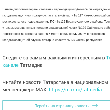
В итоге дипломом первой степени и переходящим кубком были награждены
газодымозащитники пожарно-спасательной части № 117 Кукморского район
место досталось подразделению ПСЧ №112 Верхнеуслонского района. Трет
у газодымозащитников пожарно-спасательной части №129 Сабинского рай
Дрожжановская команда заняла 5 место среди
среди 35 лучших звеньев
газодымозащитной службы пожарно-спасательных частей республики.
Следите за самым важным и интересным в
T
канале
Татмедиа
Читайте новости Татарстана в национальном
мессенджере MАХ:
https://max.ru/tatmedia
Перейти на страницу новости