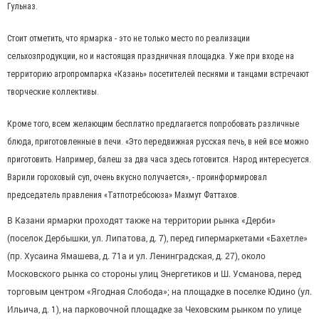
Гульназ.
Стоит отметить, что ярмарка - это не только место по реализации
сельхозпродукции, но и настоящая праздничная площадка. Уже при входе на
территорию агропромпарка «Казань» посетителей песнями и танцами встречают
творческие коллективы.
Кроме того, всем желающим бесплатно предлагается попробовать различные
блюда, приготовленные в печи. «Это передвижная русская печь, в ней все можно
приготовить. Например, балеш за два часа здесь готовится. Народ интересуется.
Варили гороховый суп, очень вкусно получается», - проинформировал
председатель правления «Татпотребсоюза» Махмут Фаттахов.
В Казани ярмарки проходят также на территории рынка «Дерби»
(поселок Дербышки, ул. Липатова, д. 7), перед гипермаркетами «Бахетле»
(пр. Хусаина Ямашева, д. 71а и ул. Ленинградская, д. 27), около
Московского рынка со стороны улиц Энергетиков и Ш. Усманова, перед
торговым центром «Ягодная Слобода»; на площадке в поселке Юдино (ул.
Ильича, д. 1), на парковочной площадке за Чеховским рынком по улице