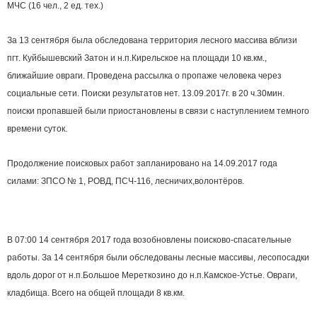
МЧС (16 чел., 2 ед. тех.)
За 13 сентября была обследована территория лесного массива вблизи
пгт. Куйбышевский Затон и н.п.Кирельское на площади 10 кв.км.,
ближайшие овраги. Проведена рассылка о пропаже человека через
социальные сети. Поиски результатов нет. 13.09.2017г. в 20 ч.30мин.
поиски пропавшей были приостановлены в связи с наступлением темного
времени суток.
Продолжение поисковых работ запланировано на 14.09.2017 года
силами: ЗПСО № 1, РОВД, ПСЧ-116, лесничих,волонтёров.
В 07:00 14 сентября 2017 года возобновлены поисково-спасательные
работы. За 14 сентября были обследованы лесные массивы, лесопосадки
вдоль дорог от н.п.Большое Мереткозино до н.п.Камское-Устье. Овраги,
кладбища. Всего на общей площади 8 кв.км.