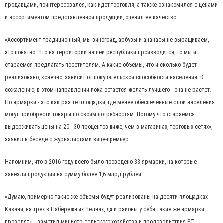
продавцами, поинтересовался, как идет торговля, а также ознакомился с ценами
и ассортиментом представленной продукции, оценил ее качество.
«Ассортимент традиционный, мы виноград, арбузы и ананасы не выращиваем,
это понятно. Что на территории нашей республики производится, то мы и
стараемся предлагать посетителям. А какие объемы, что и сколько будет
реализовано, конечно, зависит от покупательской способности населения. К
сожалению, в этом направлении пока остается желать лучшего - она не растет.
Но ярмарки - это как раз те площадки, где менее обеспеченные слои населения
могут приобрести товары по своим потребностям. Потому что стараемся
выдерживать цены на 20 - 30 процентов ниже, чем в магазинах, торговых сетях», -
заявил в беседе с журналистами вице-премьер.
Напомним, что в 2016 году всего было проведено 33 ярмарки, на которые
завезли продукции на сумму более 1,6 млрд рублей.
«Думаю, примерно такие же объемы будут реализованы на десяти площадках
Казани, на трех в Набережных Челнах, да и районы у себя такие же ярмарки
проводят», - заметил министр сельского хозяйства и продовольствия РТ.