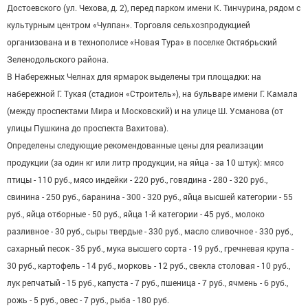
Достоевского (ул. Чехова, д. 2), перед парком имени К. Тинчурина, рядом с
культурным центром «Чулпан». Торговля сельхозпродукцией
организована и в технополисе «Новая Тура» в поселке Октябрьский
Зеленодольского района.
В Набережных Челнах для ярмарок выделены три площадки: на
набережной Г. Тукая (стадион «Строитель»), на бульваре имени Г. Камала
(между проспектами Мира и Московский) и на улице Ш. Усманова (от
улицы Пушкина до проспекта Вахитова).
Определены следующие рекомендованные цены для реализации
продукции (за один кг или литр продукции, на яйца - за 10 штук): мясо
птицы - 110 руб., мясо индейки - 220 руб., говядина - 280 - 320 руб.,
свинина - 250 руб., баранина - 300 - 320 руб., яйца высшей категории - 55
руб., яйца отборные - 50 руб., яйца 1-й категории - 45 руб., молоко
разливное - 30 руб., сыры твердые - 330 руб., масло сливочное - 330 руб.,
сахарный песок - 35 руб., мука высшего сорта - 19 руб., гречневая крупа -
30 руб., картофель - 14 руб., морковь - 12 руб., свекла столовая - 10 руб.,
лук репчатый - 15 руб., капуста - 7 руб., пшеница - 7 руб., ячмень - 6 руб.,
рожь - 5 руб., овес - 7 руб., рыба - 180 руб.