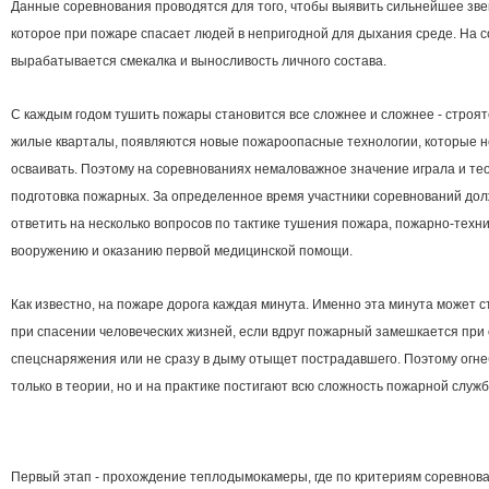
Данные соревнования проводятся для того, чтобы выявить сильнейшее зве
которое при пожаре спасает людей в непригодной для дыхания среде. На 
вырабатывается смекалка и выносливость личного состава.
С каждым годом тушить пожары становится все сложнее и сложнее - строя
жилые кварталы, появляются новые пожароопасные технологии, которые 
осваивать. Поэтому на соревнованиях немаловажное значение играла и те
подготовка пожарных. За определенное время участники соревнований до
ответить на несколько вопросов по тактике тушения пожара, пожарно-техн
вооружению и оказанию первой медицинской помощи.
Как известно, на пожаре дорога каждая минута. Именно эта минута может с
при спасении человеческих жизней, если вдруг пожарный замешкается при
спецснаряжения или не сразу в дыму отыщет пострадавшего. Поэтому огн
только в теории, но и на практике постигают всю сложность пожарной служб
Первый этап - прохождение теплодымокамеры, где по критериям соревнов