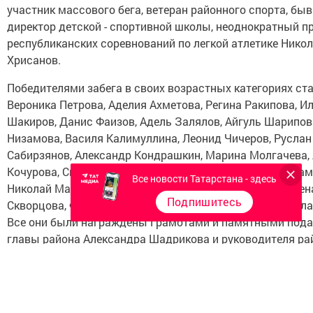
участник массового бега, ветеран районного спорта, бы
директор детской - спортивной школы, неоднократный п
республиканских соревнований по легкой атлетике Нико
Хрисанов.
Победителями забега в своих возрастных категориях ст
Вероника Петрова, Аделия Ахметова, Регина Ракипова, И
Шакиров, Данис Фаизов, Адель Залялов, Айгуль Шарипов
Низамова, Василя Калимуллина, Леонид Чичеров, Руслан
Сабирзянов, Александр Кондрашкин, Марина Молгачева
Кочурова, Светлана Цыфаркина, Ильяс Сафин,Рамил Кам
Все новости Татарстана - здесь
Николай Марков, Ирина Павлова, Ирина Синдюкова, Елен
Подпишитесь
Скворцова, Фарит Камусин, Радик Алиуллов и Ринат Сала
Все они были награждены Грамотами и памятными под
главы района Александра Шадрикова и руководителя ра
филиала федерации по легкой атлетике Евгения Иванцов
ФОТОРЕПОРТАЖ
Кросс Татарстана 2017 в Дрожжанов
районе