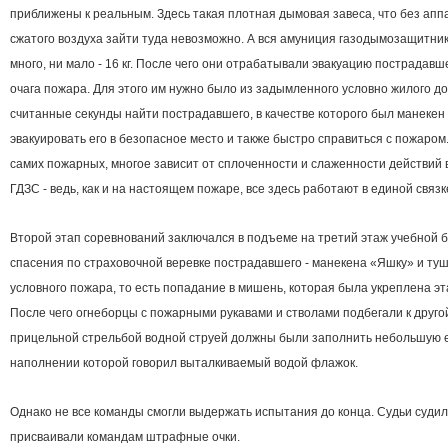
приближены к реальным. Здесь такая плотная дымовая завеса, что без апп
сжатого воздуха зайти туда невозможно. А вся амуниция газодымозащитник
много, ни мало - 16 кг. После чего они отрабатывали эвакуацию пострадавш
очага пожара. Для этого им нужно было из задымленного условно жилого до
считанные секунды найти пострадавшего, в качестве которого был манекен
эвакуировать его в безопасное место и также быстро справиться с пожаром
самих пожарных, многое зависит от сплоченности и слаженности действий 
ГДЗС - ведь, как и на настоящем пожаре, все здесь работают в единой связк
Второй этап соревнований заключался в подъеме на третий этаж учебной 
спасения по страховочной веревке пострадавшего - манекена «Яшку» и ту
условного пожара, то есть попадание в мишень, которая была укреплена э
После чего огнеборцы с пожарными рукавами и стволами подбегали к друг
прицельной стрельбой водной струей должны были заполнить небольшую е
наполнении которой говорил выталкиваемый водой флажок.
Однако не все команды смогли выдержать испытания до конца. Судьи судил
присваивали командам штрафные очки.