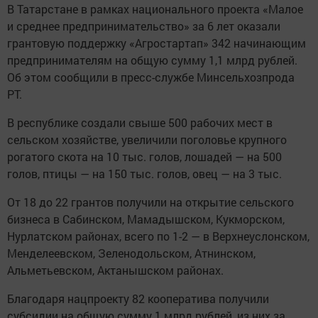
В Татарстане в рамках национального проекта «Малое
и среднее предпринимательство» за 6 лет оказали
грантовую поддержку «Агростартап» 342 начинающим
предпринимателям на общую сумму 1,1 млрд рублей.
Об этом сообщили в пресс-службе Минсельхозпрода
РТ.
В республике создали свыше 500 рабочих мест в
сельском хозяйстве, увеличили поголовье крупного
рогатого скота на 10 тыс. голов, лошадей — на 500
голов, птицы — на 150 тыс. голов, овец — на 3 тыс.
От 18 до 22 грантов получили на открытие сельского
бизнеса в Сабинском, Мамадышском, Кукморском,
Нурлатском районах, всего по 1-2 — в Верхнеуслонском,
Менделеевском, Зеленодольском, Атнинском,
Альметьевском, Актанышском районах.
Благодаря нацпроекту 82 кооператива получили
субсидии на общую сумму 1 млрд рублей, из них за