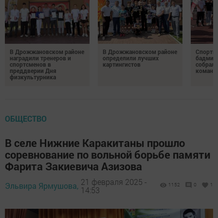
В Дрожжановском районе
В Дрожжановском районе
Спортив
наградили тренеров и
определили лучших
бадминт
спортсменов в
картингистов
собрали
преддверии Дня
команд
физкультурника
ОБЩЕСТВО
В селе Нижние Каракитаны прошло
соревнование по вольной борьбе памяти
Фарита Закиевича Азизова
21 февраля 2025 -
Эльвира Ярмушова,
1152
0
1
14:53