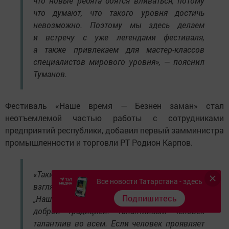
что новые ребята боятся вливаться, потому
что думают, что такого уровня достичь
невозможно. Поэтому мы здесь делаем
и встречу с уже легендами фестиваля,
а также привлекаем для мастер-классов
специалистов мирового уровня», — пояснил
Туманов.
Фестиваль «Наше время — Безнен заман» стал
неотъемлемой частью работы с сотрудниками
предприятий республики, добавил первый замминистра
промышленности и торговли РТ Родион Карпов.
«Такие слеты в преддверии лучшего, на мой
Все новости Татарстана - здесь
взгляд, фестиваля работающей молодежи
Подпишитесь
„Наше время — Безнен заман“, стали уже
доброй традицией. Талантливый человек
талантлив во всем. Если человек проявляет