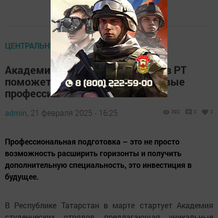
ЦЕНТРАЛЬНЫЕ НОВОСТИ
Академия студенческих отрядов РТ
поможет молодежи освоить новые
профессии
admin,
21 февраля 2025 - 16:25
392
0
0
Профессиональная подготовка – это не просто
возможность расширить горизонты и получить
дополнительную специальность, это инвестиция в
будущее.
В Республике Татарстан в марте стартует Академия
студенческих отрядов, предлагающая уникальные