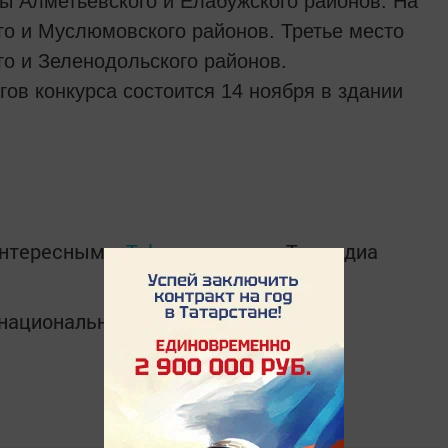
 Алметьевского и Елабужского районов. На
го и Муслюмовского районов. Третье место
го и Зеленодольского районов.
ов конкурса состоится 14 ноября в здании
интересным в
Telegram-канале
Татмедиа
в национальном мессенджере MАХ: