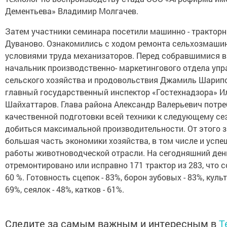
Дементьева» Владимир Молгачев.
Затем участники семинара посетили машинно - трактор
Дуваново. Ознакомились с ходом ремонта сельхозмашин
условиями труда механизаторов. Перед собравшимися 
начальник производственно- маркетингового отдела упр
сельского хозяйства и продовольствия Джамиль Шарип
главный государственный инспектор «Гостехнадзора» И
Шайхаттаров. Глава района Александр Валерьевич потр
качественной подготовки всей техники к следующему се
добиться максимальной производительности. От этого 
большая часть экономики хозяйства, в том числе и успе
работы животноводческой отрасли. На сегодняшний ден
отремонтировано или исправно 171 трактор из 283, что 
60 %. Готовность сцепок - 83%, борон зубовых - 83%, куль
69%, сеялок - 48%, катков - 61%.
Следите за самым важным и интересным в
T