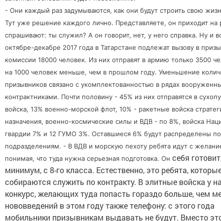
- Они каждый раз задумываются, как они будут строить свою жиз
Тут уже решение каждого лично. Представляете, он приходит на 
спрашивают: ты служил? А он говорит, нет, у него справка. Ну и в
октябре-декабре 2017 года в Татарстане подлежат вызову в приз
комиссии 18000 человек. Из них отправят в армию только 3500 че
на 1000 человек меньше, чем в прошлом году. Уменьшение колич
призывников связано с укомплектованностью в рядах вооруженн
контрактниками. Почти половину - 45% из них отправятся в сухоп
войска, 13% военно-морской флот, 10% - ракетные войска стратег
назначения, военно-космические силы и ВДВ - по 8%, войска На
гвардии 7% и 12 ГУМО 3%. Оставшиеся 6% будут распределены по
подразделениям. - В ВДВ и морскую пехоту ребята идут с желани
себя готовит
понимая, что туда нужна серьезная подготовка. Он
минимум, с 8-го класса. Естественно, это ребята, которы
собираются служить по контракту. В элитные войска у н
конкурс, желающих туда попасть гораздо больше, чем ме
нововведений в этом году также телефону: с этого года
мобильники призывникам выдавать не будут. Вместо эт