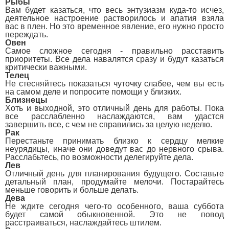
Рыбы
Вам будет казаться, что весь энтузиазм куда-то исчез,
деятельное настроение растворилось и апатия взяла
вас в плен. Но это временное явление, его нужно просто
переждать.
Овен
Самое сложное сегодня - правильно расставить
приоритеты. Все дела навалятся сразу и будут казаться
критически важными.
Телец
Не стесняйтесь показаться чуточку слабее, чем вы есть
на самом деле и попросите помощи у близких.
Близнецы
Хоть и выходной, это отличный день для работы. Пока
все расслабленно наслаждаются, вам удастся
завершить все, с чем не справились за целую неделю.
Рак
Перестаньте принимать близко к сердцу мелкие
неурядицы, иначе они доведут вас до нервного срыва.
Расслабьтесь, по возможности делегируйте дела.
Лев
Отличный день для планирования будущего. Составьте
детальный план, продумайте мелочи. Постарайтесь
меньше говорить и больше делать.
Дева
Не ждите сегодня чего-то особенного, ваша суббота
будет самой обыкновенной. Это не повод
расстраиваться, наслаждайтесь штилем.