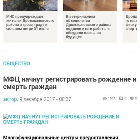
МЧС предупреждает
В ветеринарном
Дрожжа
жителей Дрожжановского
объединении
готовит
района о грозе, граде и
Дрожжановского района
физкул
сильном ветре 31 июля
подвели итоги работы и
спорти
обсудили планы на
будущее
ОБЩЕСТВО
МФЦ начнут регистрировать рождение и
смерть граждан
автор,
9 декабря 2017 - 08:37
1031
0
0
Многофункциональные центры предоставления