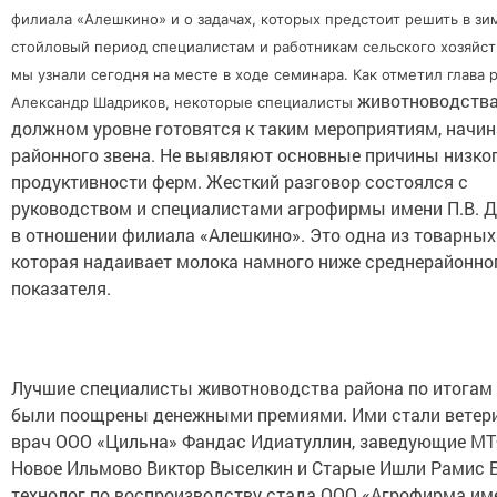
филиала «Алешкино» и о задачах, которых предстоит решить в зи
стойловый период специалистам и работникам сельского хозяйст
мы узнали сегодня на месте в ходе семинара. Как отметил глава 
животноводства
Александр Шадриков, некоторые специалисты
должном уровне готовятся к таким мероприятиям, начин
районного звена. Не выявляют основные причины низког
продуктивности ферм. Жесткий разговор состоялся с
руководством и специалистами агрофирмы имени П.В. 
в отношении филиала «Алешкино». Это одна из товарных
которая надаивает молока намного ниже среднерайонно
показателя.
Лучшие специалисты животноводства района по итогам
были поощрены денежными премиями. Ими стали ветер
врач ООО «Цильна» Фандас Идиатуллин, заведующие М
Новое Ильмово Виктор Выселкин и Старые Ишли Рамис Б
технолог по воспроизводству стада ООО «Агрофирма име