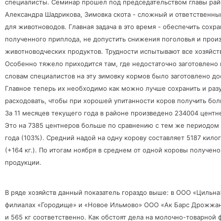
специалисты. Семинар прошел под председательством главы рай
Александра Шадрикова, Зимовка скота - сложный и ответственны
для животноводов. Главная задача в это время - обеспечить сохр
полученного приплода, не допустить снижения поголовья и прои
животноводческих продуктов. Трудности испытывают все хозяйст
Особенно тяжело приходится там, где недостаточно заготовлено 
словам специалистов на эту зимовку кормов было заготовлено до
Главное теперь их необходимо как можно лучше сохранить и раз
расходовать, чтобы при хорошей упитанности коров получить бо
За 11 месяцев текущего года в районе произведено 234004 центн
Это на 7385 центнеров больше по сравнению с тем же периодом
года (103%). Средний надой на одну корову составляет 5187 кил
(+164 кг.). По итогам ноября в среднем от одной коровы получено
продукции.
В ряде хозяйств данный показатель гораздо выше: в ООО «Цильна» 
филиалах «Городище» и «Новое Ильмово» ООО «Ак Барс Дрожжан
и 565 кг соответственно. Как обстоят дела на молочно-товарной