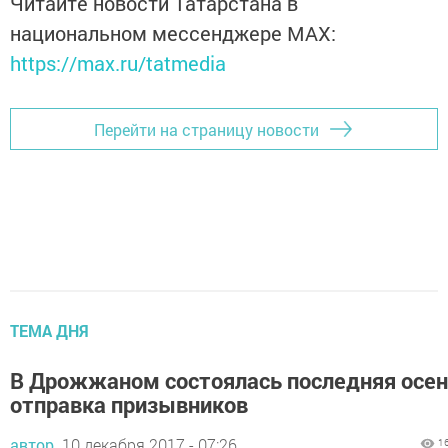
Читайте новости Татарстана в
национальном мессенджере MАХ:
https://max.ru/tatmedia
Перейти на страницу новости
ТЕМА ДНЯ
В Дрожжаном состоялась последняя осе
отправка призывников
автор,
10 декабря 2017 - 07:26
1