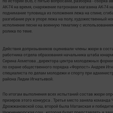
по истории ВОВ, с пятью вопросами, разборка - сборка а
АК-74 на время, снаряжение патронами магазина АК-74 н
поднимание туловища из положения лежа на спине, сгиб
разгибание рук в упоре лежа на полу, художественный но
исполнение песни на военную тематику с использование
ролика по теме.
Действия допризывников оценивали члены жюри в сост
работника отдела образования начальника штаба юнарм
Сирина Ахметова , директора центра молодежных форм
по охране общественного порядка «Форпост» Андрея Игн
специалиста по делам молодежи и спорту при админист
района Лидии Игнатьевой.
По итогам выполнения всех испытаний состав жюри опр
призеров этого конкурса . Третье место заняла команда Ч
Дрожжановской сош, второй была Матакская и победите
Нижнечекурская сош , которая будет представлять и за