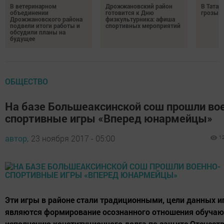
В ветеринарном
Дрожжановский район
В Татар
объединении
готовится к Дню
грозы и
Дрожжановского района
физкультурника: афиша
подвели итоги работы и
спортивных мероприятий
обсудили планы на
будущее
ОБЩЕСТВО
На базе Большеаксинской сош прошли во
спортивные игры «Вперед юнармейцы»
автор,
23 ноября 2017 - 05:00
1
Эти игры в районе стали традиционными, цели данных и
являются формирование осознанного отношения обуча
исполнению конституционного долга по защите Отечеств