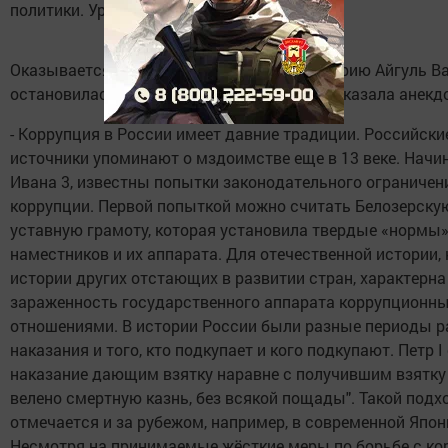
политики. Урок был богат видеослайдам.
Оказывается коррупция имеет и свою историю Айгуль В
остановилась на значимые события и рассказала анекдо
- Коррупция в России имеет давние традиции. Российски
источники упоминают о мздоимстве еще в 13 веке. Начи
Ивана 3, известны попытки законодательного ограничен
коррупции. Первой попыткой можно считать Белозерску
уставную грамоту, которая установила твердые «нормы»
наместников и их аппарата. Для отечественной истории, 
истории других отстающих в развитии стран, характерн
зараженность государственного аппарата коррупционн
отношениями. В истории России были разные периоды р
наказания и того, кто подкупает и кого подкупают. Петр 
наказание дающим взятку наравне с получившим взятку
велено смертную казнь, без всякой пощады". Такой подх
отмечается и за рубежом, например, в современной Япон
Несмотря на принимаемые жёсткие меры по борьбе с ко