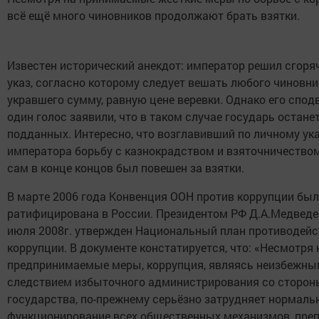
всё ещё много чиновников продолжают брать взятки.
Известен исторический анекдот: император решил сгоря
указ, согласно которому следует вешать любого чиновни
укравшего сумму, равную цене веревки. Однако его спод
один голос заявили, что в таком случае государь остане
подданных. Интересно, что возглавивший по личному ук
императора борьбу с казнокрадством и взяточничество
сам в конце концов был повешен за взятки.
В марте 2006 года Конвенция ООН против коррупции бы
ратифицирована в России. Президентом РФ Д.А.Медвед
июля 2008г. утвержден Национальный план противодейс
коррупции. В документе констатируется, что: «Несмотря 
предпринимаемые меры, коррупция, являясь неизбежн
следствием избыточного администрирования со сторон
государства, по-прежнему серьёзно затрудняет нормаль
функционирование всех общественных механизмов, преп