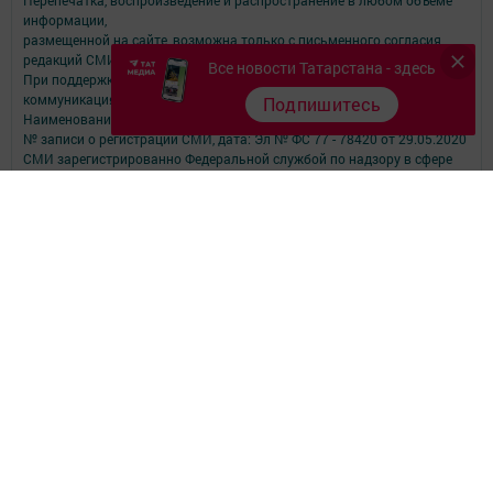
информации,
размещенной на сайте, возможна только с письменного согласия
редакций СМИ.
Все новости Татарстана - здесь
При поддержке Республиканского агентства по печати и массовым
коммуникациям.
Подпишитесь
Наименование СМИ: Туган як
№ записи о регистрации СМИ, дата: Эл № ФС 77 - 78420 от 29.05.2020
СМИ зарегистрированно Федеральной службой по надзору в сфере
связи,
информационных технологий и массовых коммуникаций
ФИО главного редактора: Фаизова Гулия Вакифовна
Адрес редакции: 422470, Российская Федерация, Республика
Татарстан, Дрожжановский район, село Старое Дрожжаное улица
А.Абязова, д.5
Телефон редакции: Тел.: 8 (843-75) 2-26-42 Факс: 8 (843-75) 2-23-43
Для сообщений о фактах коррупции электронная почта редакции:
tuganyak@bk.ru
Учредитель СМИ: АО «ТАТМЕДИА»
Антикоррупционная политика
АО «ТАТМЕДИА» использует «cookie»
для персонализации сервисов и
удобства пользователей сайтом.
Использование «cookie» можно отменить в настройках браузера.
Политика конфиденциальности