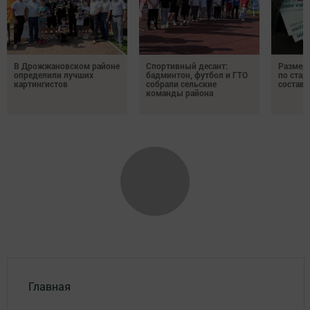
В Дрожжановском районе
Спортивный десант:
Размер 
определили лучших
бадминтон, футбол и ГТО
по стар
картингистов
собрали сельские
состави
команды района
Главная