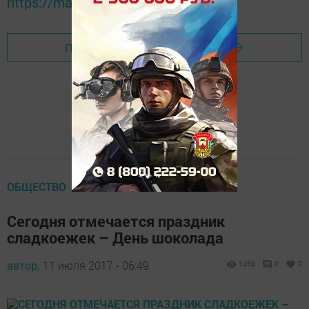
https://max.ru/tatmedia
Перейти на страницу новости
ОБЩЕСТВО
Сегодня отмечается праздник
сладкоежек – День шоколада
автор,
11 июля 2017 - 06:49
1468
0
0