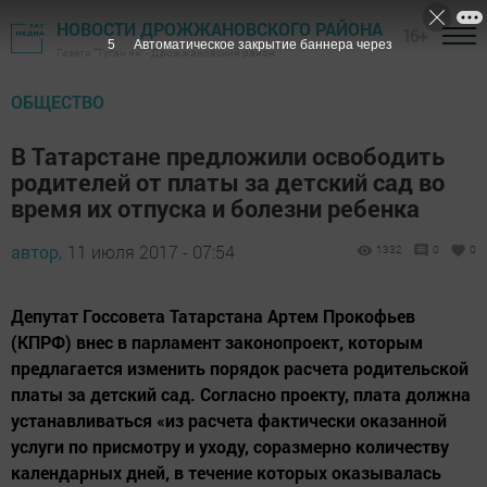
НОВОСТИ ДРОЖЖАНОВСКОГО РАЙОНА
16+
4
Автоматическое закрытие баннера через
Газета "Туган як" - Дрожжановский район
ОБЩЕСТВО
В Татарстане предложили освободить
родителей от платы за детский сад во
время их отпуска и болезни ребенка
автор,
11 июля 2017 - 07:54
1332
0
0
Депутат Госсовета Татарстана Артем Прокофьев
(КПРФ) внес в парламент законопроект, которым
предлагается изменить порядок расчета родительской
платы за детский сад. Согласно проекту, плата должна
устанавливаться «из расчета фактически оказанной
услуги по присмотру и уходу, соразмерно количеству
календарных дней, в течение которых оказывалась