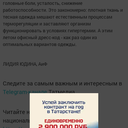
головные боли, усталость, снижение
работоспособности. Это закономерно: плотная ткань и
тесная одежда мешают естественным процессам
терморегуляции и заставляют организм
функционировать в условиях гипертермии. А этим
летом офисный дресс-код - как раз один из
оптимальных вариантов одежды.
ЛИДИЯ ЮДИНА, АиФ
Следите за самым важным и интересным в
Telegram-канале
Татмедиа
Читайте новости Татарстана в
национальном мессенджере MАХ: