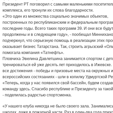
Президент РТ поговорил с самыми маленькими посетите
комплекса, его тронули их слова благодарности.
«Это один из множества социально значимых объектов,
построенных по республиканским и федеральным програ
последние годы. Всего таких программ 39. И они все буду
продолжены и в следующем году», - пообещал Миннихано
подчеркнул, что серьезную помощь в реализации этих пр
оказывает бизнес Татарстана. Так, строить агрызский «О
помогала компания «Татнефть».
Пловчиха Эвелина Давлетшина занимается спортом с детс
тренироваться ей уже десять лет приходилось в Ижевске. 
все достижения - победы и призовые места на окружных 
всероссийских состязаниях - шли в копилку Удмуртской Ре
«Теперь, когда у нас появился свой бассейн, будем созда
команду здесь. Спасибо республике и Президенту за такой
- поделилась радостью спортсменка.
«У нашего клуба никогда не было своего зала. Занималис
школах, даже в пожарной части. Раз в один-два года прих