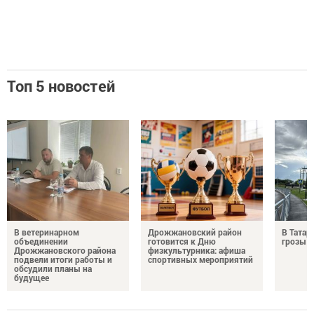
Топ 5 новостей
В ветеринарном
Дрожжановский район
В Татар
объединении
готовится к Дню
грозы и
Дрожжановского района
физкультурника: афиша
подвели итоги работы и
спортивных мероприятий
обсудили планы на
будущее