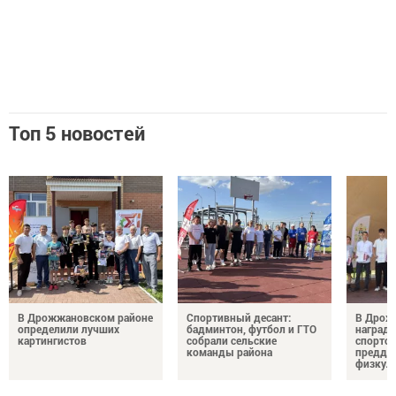
Топ 5 новостей
В Дрожжановском районе
Спортивный десант:
В Дрож
определили лучших
бадминтон, футбол и ГТО
награди
картингистов
собрали сельские
спортсм
команды района
преддв
физкул