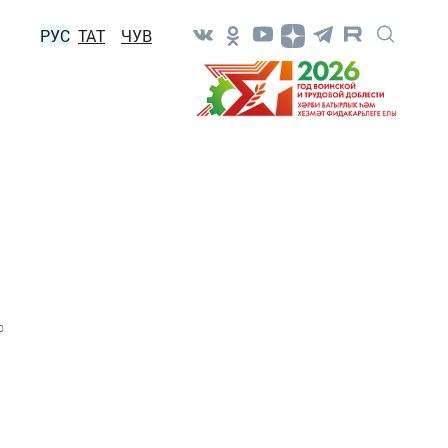
РУС
ТАТ
ЧУВ
0