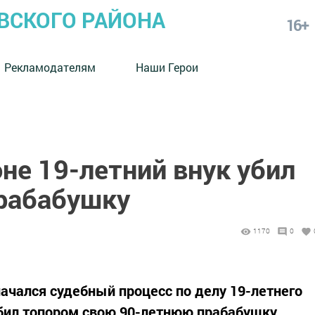
СКОГО РАЙОНА
16+
Рекламодателям
Наши Герои
не 19-летний внук убил
рабабушку
1170
0
начался судебный процесс по делу 19-летнего
бил топором свою 90-летнюю прабабушку,