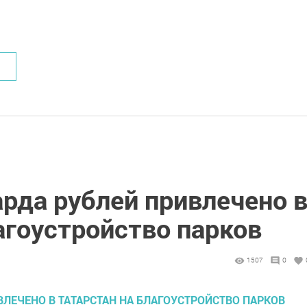
рда рублей привлечено 
агоустройство парков
1507
0