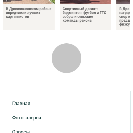
В Дрожжановском районе
Спортивный десант:
В Дрож
определили лучших
бадминтон, футбол и ГТО
награди
картингистов
собрали сельские
спортсм
команды района
преддв
физкул
Главная
Фотогалереи
Опросы