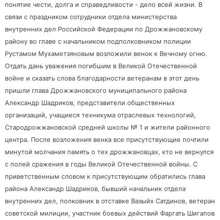
понятие чести, долга и справедливости - дело всей жизни. В
связи с праздником сотрудники отдела министерства
внутренних дел Российской Федерации по Дрожжановскому
району во главе с начальником подполковником полиции
Рустамом Мухаметзяновым возложили венок к Вечному огню.
Отдать дань уважения погибшим в Великой Отечественной
войне и сказать слова благодарности ветеранам в этот день
пришли глава Дрожжановского муниципального района
Александр Шадриков, представители общественных
организаций, учащиеся техникума отраслевых технологий,
Стародрожжановской средней школы № 1 и жители районного
центра. После возложения венка все присутствующие почтили
минутой молчания память о тех дрожжановцах, кто не вернулся
с полей сражения в годы Великой Отечественной войны. С
приветственным словом к присутствующим обратились глава
района Александр Шадриков, бывший начальник отдела
внутренних дел, полковник в отставке Вазыйх Сатдинов, ветеран
советской милиции, участник боевых действий Фаргать Шигапов