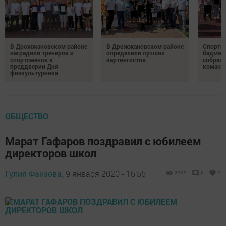
В Дрожжановском районе
В Дрожжановском районе
Спортив
наградили тренеров и
определили лучших
бадминт
спортсменов в
картингистов
собрали
преддверии Дня
команд
физкультурника
ОБЩЕСТВО
Марат Гафаров поздравил с юбилеем
директоров школ
Гулия Фаизова,
9 января 2020 - 16:55
3191
0
1