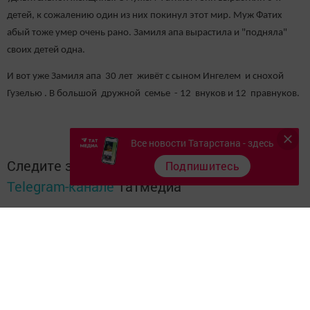
детей, к сожалению один из них покинул этот мир. Муж Фатих
абый тоже умер очень рано. Замиля апа вырастила и "подняла"
своих детей одна.
И вот уже Замиля апа 30 лет живёт с сыном Ингелем и снохой
Гузелью . В большой дружной семье - 12 внуков и 12 правнуков.
Все новости Татарстана - здесь
Следите за самым важным и интересным в
Подпишитесь
Telegram-канале
Татмедиа
Читайте новости Татарстана в
национальном мессенджере MАХ:
https://max.ru/tatmedia