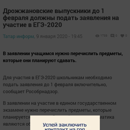
Дрожжановские выпускники до 1
февраля должны подать заявления на
участие в ЕГЭ-2020
Татар информ,
9 января 2020 - 19:45
1733
0
0
В заявлении учащимся нужно перечислить предметы,
которые они планируют сдавать.
Для участия в ЕГЭ-2020 школьникам необходимо
подать заявления до 1 февраля включительно,
сообщает Рособрнадзор.
В заявлении на участие в едином государственном
экзамене нужно перечислить предметы, которые
планируется сдавать. Русский язык и математика
являются обязательными экзаменами для