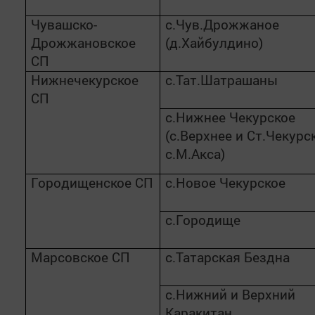
Чувашско-
с.Чув.Дрожжаное
Дрожжановское
(д.Хайбулдино)
СП
Нижнечекурское
с.Тат.Шатрашаны
СП
с.Нижнее Чекурское
(с.Верхнее и Ст.Чекурс
с.М.Акса)
Городищенское СП
с.Новое Чекурское
с.Городище
Марсовское СП
с.Татарская Бездна
с.Нижний и Верхний
Каракитан