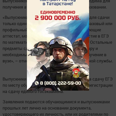
выпускников текущего года, их сдача необходима для
получения аттестата о среднем общем образовании.
«Выпускники текущего года могут выбрать для сдачи
только один уровень ЕГЭ по математике – базовый или
профильный. Выпускники прошлых лет, имеющие
аттестат, могут зарегистрироваться на участие в ЕГЭ
по математике только профильного уровня. Остальные
предметы сдаются участниками по их выбору и
необходимы тем, кто желает продолжить обучение в
вузе», – отмечается в сообщении федеральной службы.
Выпускники этого года подают заявление на сдачу ЕГЭ
по месту обучения, прошлых лет – в места регистрации
на сдачу единого госэкзамена.
Заявления подаются обучающимися и выпускниками
прошлых лет лично на основании документа,
удостоверяющего их личность, или их родителями по