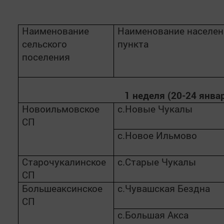
Наименование
Наименование населен
сельского
пункта
поселения
1 неделя (20-24 янва
Новоильмовское
с.Новые Чукалы
СП
с.Новое Ильмово
Старочукалинское
с.Старые Чукалы
СП
Большеаксинское
с.Чувашская Бездна
СП
с.Большая Акса