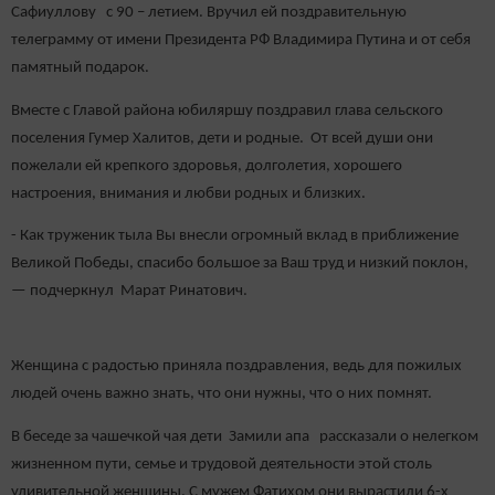
Сафиуллову с 90 – летием. Вручил ей поздравительную
телеграмму от имени Президента РФ Владимира Путина и от себя
памятный подарок.
Вместе с Главой района юбиляршу поздравил глава сельского
поселения Гумер Халитов, дети и родные. От всей души они
пожелали ей крепкого здоровья, долголетия, хорошего
настроения, внимания и любви родных и близких.
- Как труженик тыла Вы внесли огромный вклад в приближение
Великой Победы, спасибо большое за Ваш труд и низкий поклон,
— подчеркнул Марат Ринатович.
Женщина с радостью приняла поздравления, ведь для пожилых
людей очень важно знать, что они нужны, что о них помнят.
В беседе за чашечкой чая дети Замили апа рассказали о нелегком
жизненном пути, семье и трудовой деятельности этой столь
удивительной женщины. С мужем Фатихом они вырастили 6-х