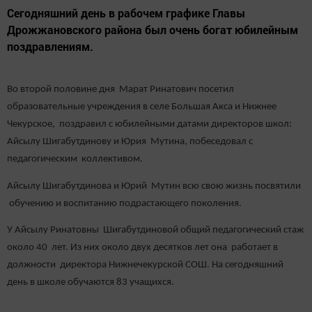
Сегодняшний день в рабочем графике Главы
Дрожжановского района был очень богат юбилейным
поздравлениям.
Во второй половине дня Марат Ринатович посетил
образовательные учреждения в селе Большая Акса и Нижнее
Чекурское, поздравил с юбилейными датами директоров школ:
Айсылу Шигабутдинову и Юрия Мутина, побеседовал с
педагогическим коллективом.
Айсылу Шигабутдинова и Юрий Мутин всю свою жизнь посвятили
обучению и воспитанию подрастающего поколения.
У Айсылу Ринатовны Шигабутдиновой общий педагогический стаж
около 40 лет. Из них около двух десятков лет она работает в
должности директора Нижнечекурской СОШ. На сегодняшний
день в школе обучаются 83 учащихся.