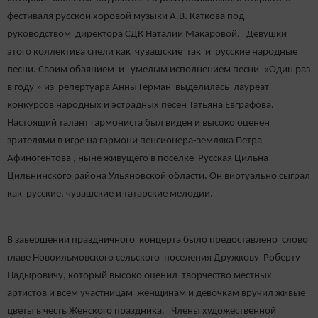
фестиваля русской хоровой музыки А.В. Каткова под
руководством директора СДК Наталии Макаровой. Девушки
этого коллектива спели как чувашские так и русские народные
песни. Своим обаянием и умелым исполнением песни «Один раз
в году » из репертуара Анны Герман выделилась лауреат
конкурсов народных и эстрадных песен Татьяна Евграфова.
Настоящий талант гармониста был виден и высоко оценен
зрителями в игре на гармони пенсионера-земляка Петра
Афиногентова , ныне живущего в посёлке Русская Цильна
Цильнинского района Ульяновской области. Он виртуально сыграл
как русские, чувашские и татарские мелодии.
В завершении праздничного концерта было предоставлено слово
главе Новоильмовского сельского поселения Дружкову Роберту
Надыровичу, который высоко оценил творчество местных
артистов и всем участницам женщинам и девочкам вручил живые
цветы в честь Женского праздника. Члены художественной