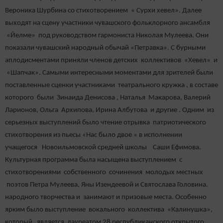
Вероника Шурбина со стихотворением « Сурхи хевел». Далее
выходят на сцену участники чувашского фольклорного ансамбля
«Йелме» под руководством гармониста Николая Мулеева. Они
показали чувашский народный обычай «Петравка». С бурными
аплодисментами приняли членов детских коллективов «Хевел» и
«Шапчак». Самыми интересными моментами для зрителей были
поставленные сценки участниками театрального кружка , в составе
которого были Зинаида Денисова , Наталья Макарова, Валерий
Ларионов, Ольга Архипова, Ирина Албутова и другие . Одним из
серьезных выступлений было чтение отрывка патриотического
стихотворения из пьесы «Нас было двое » в исполнении
учащегося Новоильмовской средней школы Саши Ефимова.
Культурная программа была насыщена выступлением с
стихотворениями собственного сочинения молодых местных
поэтов Петра Мулеева, Яны Изендеевой и Святослава Головина.
народного творчества и занимают и призовые места. Особенно
ярким было выступление вокального коллектива «Калинушка»,
который является лауреатом 28 республиканского открытого