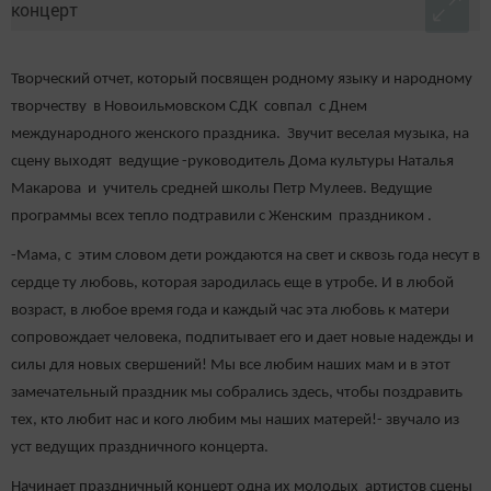
Творческий отчет, который посвящен родному языку и народному
творчеству в Новоильмовском СДК совпал с Днем
международного женского праздника. Звучит веселая музыка, на
сцену выходят ведущие -руководитель Дома культуры Наталья
Макарова и учитель средней школы Петр Мулеев. Ведущие
программы всех тепло подтравили с Женским праздником .
-Мама, с этим словом дети рождаются на свет и сквозь года несут в
сердце ту любовь, которая зародилась еще в утробе. И в любой
возраст, в любое время года и каждый час эта любовь к матери
сопровождает человека, подпитывает его и дает новые надежды и
силы для новых свершений! Мы все любим наших мам и в этот
замечательный праздник мы собрались здесь, чтобы поздравить
тех, кто любит нас и кого любим мы наших матерей!- звучало из
уст ведущих праздничного концерта.
Начинает праздничный концерт одна их молодых артистов сцены