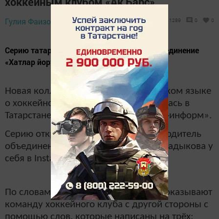
хоккейным клубом «Ак Барс»
Гулия Фаизова,
11 марта 2021 - 08:44
1289
0
0
Серию татарских открыток выпустило объединение
«Хатлар йорты».
Новая коллекция открыток на татарском языке
о хоккейном клубе «Ак Барс» появилась в
Татарстане. Об этом пишет ИА «Татар-информ».
Серию открыток презентовала руководитель
объединения «Хатлар йорты» Энже Садыкова у
себя в Instagram.
По словам руководителя открытки показывают
команду хоккейного клуба с другой стороны с
помощью слов, которые написаны на трёх: