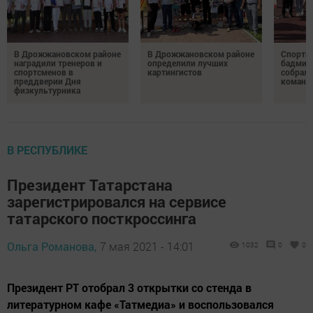
В Дрожжановском районе
В Дрожжановском районе
Спортив
наградили тренеров и
определили лучших
бадминт
спортсменов в
картингистов
собрали
преддверии Дня
команд
физкультурника
В РЕСПУБЛИКЕ
Президент Татарстана
зарегистрировался на сервисе
татарского посткроссинга
Ольга Романова,
7 мая 2021 - 14:01
1032
0
0
Президент РТ отобрал 3 открытки со стенда в
литературном кафе «Татмедиа» и воспользовался