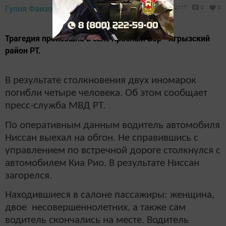
Гулия Фаизова,
8 мая 2021 - 10:08
2117
0
0
Трагедия произошла в селе Красный Бор - Агрызский
район РТ.
В результате столкновения двух иномарок
погибли четыре человека. Об этом сообщает
пресс-служба МВД РТ.
По оперативным данным водитель автомобиля
Ниссан выехал на обгон. Не справившись с
управлением по встречной дороге столкнулся с
автомобилем Киа Рио. В результате Ниссан
загорелся.
Находившиеся в салоне пассажиры: женщина,
двое несовершеннолетних, а также сам
водитель скончались на месте. Водитель