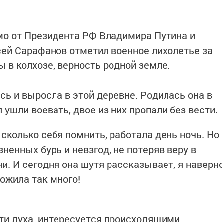
мо от Президента РФ Владимира Путина и
сей Сарафанов отметил военное лихолетье за
ы в колхозе, верность родной земле.
ь и выросла в этой деревне. Родилась она в
 ушли воевать, двое из них пропали без вести.
 сколько себя помнить, работала день ночь. Но
ненных бурь и невзгод, не потеряв веру в
и. И сегодня она шутя рассказывает, я наверн
рожила так много!
ти духа, интересуется происходящими