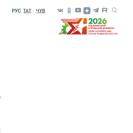
РУС
ТАТ
ЧУВ
0