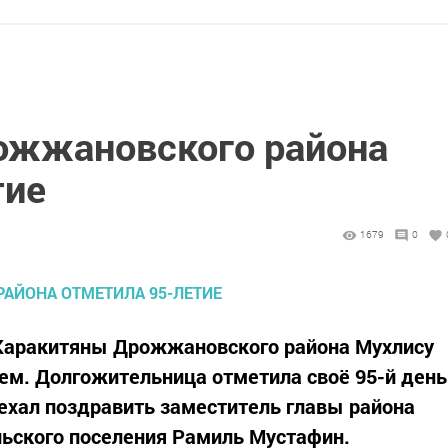
ожжановского района
тие
1679
0
Каракитяны Дрожжановского района Мухлису
ем. Долгожительница отметила своё 95-й день
иехал поздравить заместитель главы района
льского поселения Рамиль Мустафин.