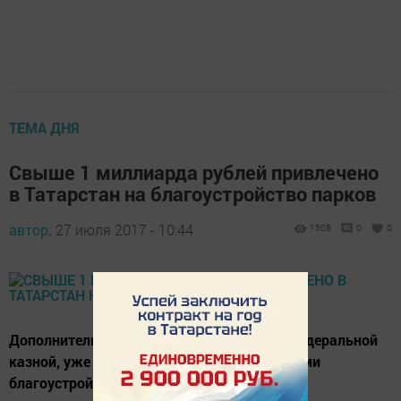
ТЕМА ДНЯ
Свыше 1 миллиарда рублей привлечено
в Татарстан на благоустройство парков
автор,
27 июля 2017 - 10:44
1508
0
0
Дополнительные средства, выделенные федеральной
казной, уже распределены между объектами
благоустройства в республике.