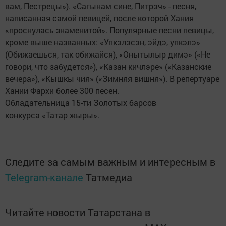
вам, Пестрецы»). «Сагынам сине, Питрэч» - песня,
написанная самой певицей, после которой Хания
«проснулась знаменитой». Популярные песни певицы,
кроме выше названных: «Упкэлэсэн, эйдэ, упкэлэ»
(Обижаешься, так обижайся), «Онытылыр димэ» («Не
говори, что забудется»), «Казан кичлэре» («Казанские
вечера»), «Кышкы чия» («Зимняя вишня»). В репертуаре
Хании Фархи более 300 песен.
Обладательница 15-ти Золотых барсов
конкурса «Татар жыры».
Следите за самым важным и интересным в
Telegram-канале
Татмедиа
Читайте новости Татарстана в