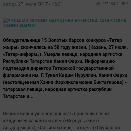
автор,
27 июля 2017 - 16:21
1187
0
0
Обладательница 15 Золотых барсов конкурса «Татар
жыры» скончалась на 58 году жизни. (Казань, 27 июля,
«Татар-информ»). Умерла певица, народная артистка
Республики Татарстан Хания Фархи. Информацию
подтвердил директор Татарской государственной
филармонии им. Г. Тукая Кадим Нуруллин. Хания Фархи
(настоящее имя Хэния Фэрхлисламовна Биктагирова) -
татарская певица, народная артистка республик
Татарстан и...
Певице большую популярность принесли песни:
«Элдермешкэ кайтам эле» («Вернусь еще в
Альдырмыш»), «Сагынам сине, Питрэч» («Скучаю по