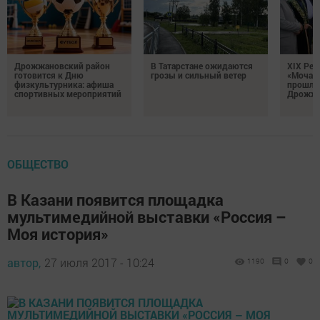
Дрожжановский район
В Татарстане ожидаются
XIX Рел
готовится к Дню
грозы и сильный ветер
«Мочале
физкультурника: афиша
прошли
спортивных мероприятий
Дрожжа
ОБЩЕСТВО
В Казани появится площадка
мультимедийной выставки «Россия –
Моя история»
автор,
27 июля 2017 - 10:24
1190
0
0