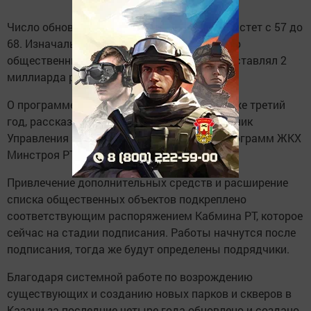
Число обновленных парков и скверов возрастет с 57 до
68. Изначально бюджет на благоустройство
общественных пространств на 2017 год составлял 2
миллиарда рублей.
О программе, действующей в Татарстане уже третий
год, рассказал изданию «События» начальник
Управления эксплуатации и реализации программ ЖКХ
Минстроя РТ Ильдус Насыров.
Привлечение дополнительных средств и расширение
списка общественных объектов подкреплено
соответствующим распоряжением Кабмина РТ, которое
сейчас на стадии подписания. Работы начнутся после
подписания, тогда же будут определены подрядчики.
Благодаря системной работе по возрождению
существующих и созданию новых парков и скверов в
Казани за последние четыре года обновлено и создано