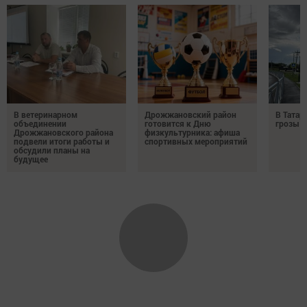
В ветеринарном
Дрожжановский район
В Татар
объединении
готовится к Дню
грозы и
Дрожжановского района
физкультурника: афиша
подвели итоги работы и
спортивных мероприятий
обсудили планы на
будущее