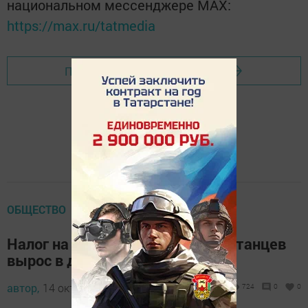
национальном мессенджере MАХ:
https://max.ru/tatmedia
Перейти на страницу новости
ОБЩЕСТВО
Налог на имущество для татарстанцев
вырос в два раза
автор,
14 октября 2017 - 06:37
724
0
0